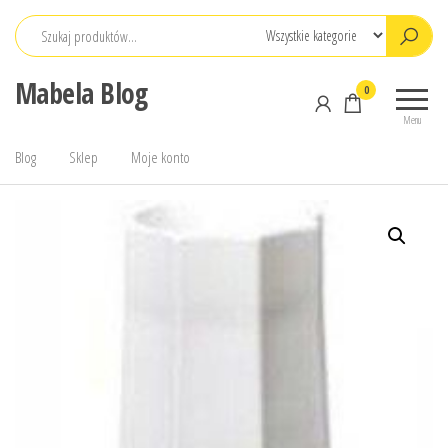
Przejdź
do
treści
Mabela Blog
0
Menu
Blog
Sklep
Moje konto