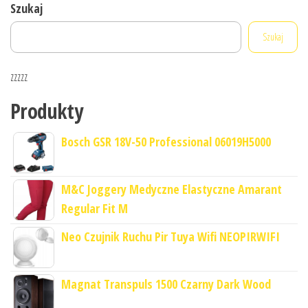
Szukaj
Szukaj
zzzzz
Produkty
Bosch GSR 18V-50 Professional 06019H5000
M&C Joggery Medyczne Elastyczne Amarant
Regular Fit M
Neo Czujnik Ruchu Pir Tuya Wifi NEOPIRWIFI
Magnat Transpuls 1500 Czarny Dark Wood