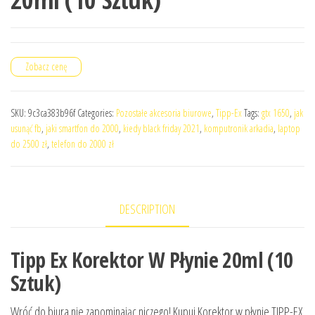
Zobacz cenę
SKU:
9c3ca383b96f
Categories:
Pozostałe akcesoria biurowe
,
Tipp-Ex
Tags:
gtx 1650
,
jak
usunąć fb
,
jaki smartfon do 2000
,
kiedy black friday 2021
,
komputronik arkadia
,
laptop
do 2500 zł
,
telefon do 2000 zł
DESCRIPTION
Tipp Ex Korektor W Płynie 20ml (10
Sztuk)
Wróć do biura nie zapominając niczego! Kupuj Korektor w płynie TIPP-EX