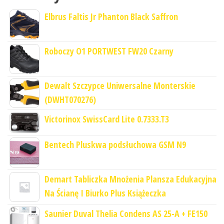
Elbrus Faltis Jr Phanton Black Saffron
Roboczy O1 PORTWEST FW20 Czarny
Dewalt Szczypce Uniwersalne Monterskie
(DWHT070276)
Victorinox SwissCard Lite 0.7333.T3
Bentech Pluskwa podsłuchowa GSM N9
Demart Tabliczka Mnożenia Plansza Edukacyjna
Na Ścianę I Biurko Plus Książeczka
Saunier Duval Thelia Condens AS 25-A + FE150