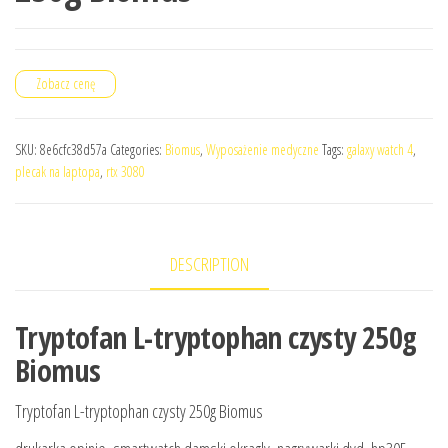
Zobacz cenę
SKU:
8e6cfc38d57a
Categories:
Biomus
,
Wyposażenie medyczne
Tags:
galaxy watch 4
,
plecak na laptopa
,
rtx 3080
DESCRIPTION
Tryptofan L-tryptophan czysty 250g
Biomus
Tryptofan L-tryptophan czysty 250g Biomus