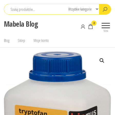
Przejdź
do
treści
Mabela Blog
0
Menu
Blog
Sklep
Moje konto