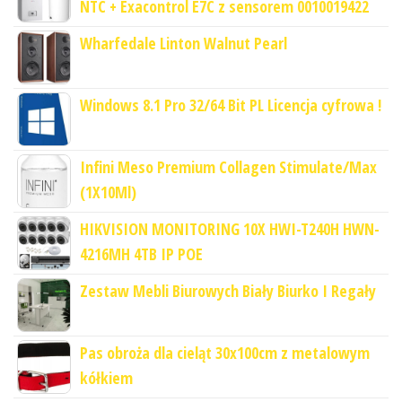
NTC + Exacontrol E7C z sensorem 0010019422
Wharfedale Linton Walnut Pearl
Windows 8.1 Pro 32/64 Bit PL Licencja cyfrowa !
Infini Meso Premium Collagen Stimulate/Max
(1X10Ml)
HIKVISION MONITORING 10X HWI-T240H HWN-
4216MH 4TB IP POE
Zestaw Mebli Biurowych Biały Biurko I Regały
Pas obroża dla cieląt 30x100cm z metalowym
kółkiem