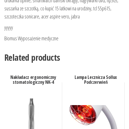
drukarka opinie, smartwatch damski okragly, nagrywarki dvd, hp305,
suszarka ze szczotką, co kupić 15 latkowi na urodziny, tcl 55p615,
szczoteczka sonicare, acer aspire vero, jabra
yyyyy
Biomus Wyposażenie medyczne
Related products
Nakładacz ergonomiczny
Lampa Lecznicza Sollux
stomatologiczny NK-4
Podczerwień