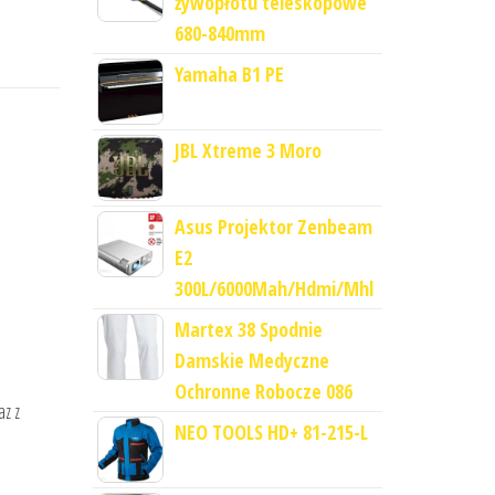
żywopłotu teleskopowe
680-840mm
Yamaha B1 PE
JBL Xtreme 3 Moro
Asus Projektor Zenbeam
E2
300L/6000Mah/Hdmi/Mhl
Martex 38 Spodnie
Damskie Medyczne
Ochronne Robocze 086
az z
NEO TOOLS HD+ 81-215-L