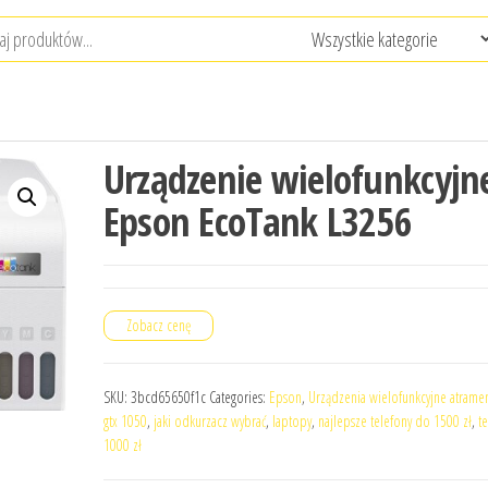
Urządzenie wielofunkcyjn
Epson EcoTank L3256
Zobacz cenę
SKU:
3bcd65650f1c
Categories:
Epson
,
Urządzenia wielofunkcyjne atram
gtx 1050
,
jaki odkurzacz wybrać
,
laptopy
,
najlepsze telefony do 1500 zł
,
t
1000 zł