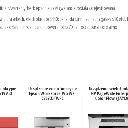
 https://warrantycheck.epson.eu czy gwarancja została zarejestrowana
wiatura a4tech, electrolux eoc3430cox, soda strim, samsung galaxy s10 etui, 
 jak działa no frost, canon powershot sx70 hs, roccat burst core aimo
funkcyjne
Urządzenie wielofunkcyjne
Urządzenie wielofunk
519 AiO
Epson WorkForce Pro WF-
HP PageWide Enterp
)
C8690DTWFC
Color Flow (J7Z12