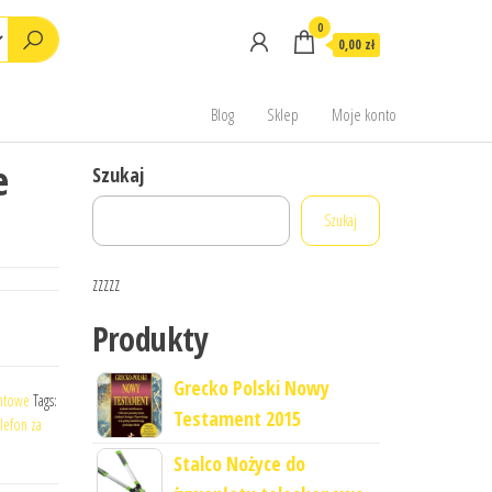
0
0,00 zł
Blog
Sklep
Moje konto
e
Szukaj
Szukaj
zzzzz
Produkty
Grecko Polski Nowy
entowe
Tags:
Testament 2015
elefon za
Stalco Nożyce do