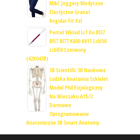
M&C Joggery Medyczne
Elastyczne Granat
Regular Fit Xxl
Pentel Wkład Lr7 Do Bl37
Bl57 Bl77 K600 K611 Lcbl30
Lcbl50 Czerwony
(42K047B)
3B Scientific 3B Naukowa
Ludzka Anatomia Szkielet
Model Phil Fizjologiczny
Na Wieszaku A15/3
Darmowe
Oprogramowanie
Anatomiczne 3B Smart Anatomy