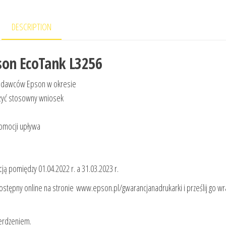
DESCRIPTION
son EcoTank L3256
zedawców Epson w okresie
łożyć stosowny wniosek
omocji upływa
 pomiędzy 01.04.2022 r. a 31.03.2023 r.
dostępny online na stronie www.epson.pl/gwarancjanadrukarki i prześlij go wr
ierdzeniem.