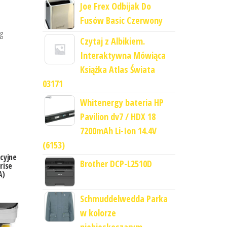
Joe Frex Odbijak Do
Fusów Basic Czerwony
lg
Czytaj z Albikiem.
Interaktywna Mówiąca
Książka Atlas Świata
03171
Whitenergy bateria HP
Pavilion dv7 / HDX 18
7200mAh Li-Ion 14.4V
(6153)
cyjne
Brother DCP-L2510D
rise
A)
Schmuddelwedda Parka
w kolorze