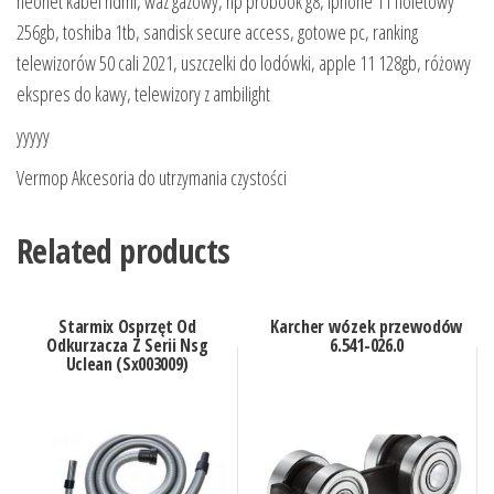
neonet kabel hdmi, waz gazowy, hp probook g8, iphone 11 fioletowy
256gb, toshiba 1tb, sandisk secure access, gotowe pc, ranking
telewizorów 50 cali 2021, uszczelki do lodówki, apple 11 128gb, różowy
ekspres do kawy, telewizory z ambilight
yyyyy
Vermop Akcesoria do utrzymania czystości
Related products
Starmix Osprzęt Od
Karcher wózek przewodów
Odkurzacza Z Serii Nsg
6.541-026.0
Uclean (Sx003009)