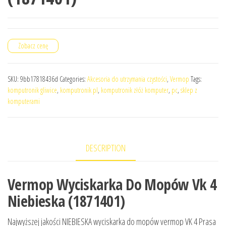
Zobacz cenę
SKU:
9bb17818436d
Categories:
Akcesoria do utrzymania czystości
,
Vermop
Tags:
komputronik gliwice
,
komputronik pl
,
komputronik złóż komputer
,
pc
,
sklep z
komputerami
DESCRIPTION
Vermop Wyciskarka Do Mopów Vk 4
Niebieska (1871401)
Najwyższej jakości NIEBIESKA wyciskarka do mopów vermop VK 4 Prasa