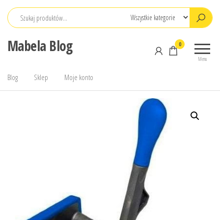
Przejdź
do
treści
Mabela Blog
0
Menu
Blog
Sklep
Moje konto