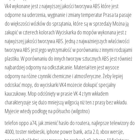
Vk4 wykonane jest z najwyższej jakości tworzywa ABS które jest
odporne na uderzenia, wyginanie i zmiany temperatur Prasa ta pasuje
do większości wózków do sprzątania, które są w sprzedaży Można ją
zakupić w czterech kolorach Wyciskarka do mopów wykonana jest z
najwyższej jakości tworzywa ABS. Jedną z najważniejszych właściwości
tworzywa ABS jest jego wytrzymałość w porównaniu z innymi rodzajami
plastiku. W porównaniu do innych tworzyw sztucznych ABS jest również
najbardziej odporny na odkształcanie. Materiał ten jest wysoce
odporny na różne czynniki chemiczne i atmosferyczne. Żeby lepiej
odciskać mopy, do wyciskarki VK4 możecie dokupić specjalny
kauczukowy. Mop odciśnięty w prasie VK 4 z tym wkładem
charakteryzuje się dużo mniejszą wilgocią niż ten z prasy bez wkładu.
Myjecie wtedy podłogę na półsucho (wilgotno)
telefon oppo a74, jak zmienić hasło do routera, najlepsze telewizory do
4000, toster niebieski, iphone power bank, acta 2.0, xbox wersje,