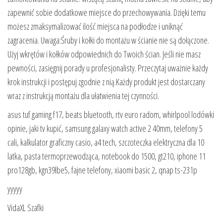
zapewnić sobie dodatkowe miejsce do przechowywania. Dzięki temu
możesz zmaksymalizować ilość miejsca na podłodze i uniknąć
zagracenia. Uwaga:Śruby i kołki do montażu w ścianie nie są dołączone.
Użyj wkrętów i kołków odpowiednich do Twoich ścian. Jeśli nie masz
pewności, zasięgnij porady u profesjonalisty. Przeczytaj uważnie każdy
krok instrukcji i postępuj zgodnie z nią.Każdy produkt jest dostarczany
wraz z instrukcją montażu dla ułatwienia tej czynności.
asus tuf gaming f17, beats bluetooth, rtv euro radom, whirlpool lodówki
opinie, jaki tv kupić, samsung galaxy watch active 2 40mm, telefony 5
cali, kalkulator graficzny casio, a4 tech, szczoteczka elektryczna dla 10
latka, pasta termoprzewodząca, notebook do 1500, gt210, iphone 11
pro128gb, kgn39lbe5, fajne telefony, xiaomi basic 2, qnap ts-231p
yyyyy
VidaXL Szafki