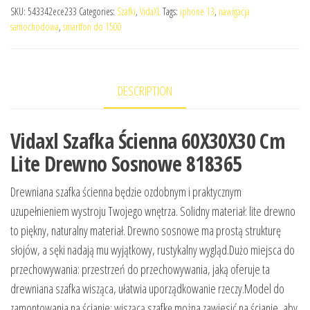
SKU:
543342ece233
Categories:
Szafki
,
VidaXL
Tags:
iphone 13
,
nawigacja
samochodowa
,
smartfon do 1500
DESCRIPTION
Vidaxl Szafka Ścienna 60X30X30 Cm
Lite Drewno Sosnowe 818365
Drewniana szafka ścienna będzie ozdobnym i praktycznym
uzupełnieniem wystroju Twojego wnętrza. Solidny materiał: lite drewno
to piękny, naturalny materiał. Drewno sosnowe ma prostą strukturę
słojów, a sęki nadają mu wyjątkowy, rustykalny wygląd.Dużo miejsca do
przechowywania: przestrzeń do przechowywania, jaką oferuje ta
drewniana szafka wisząca, ułatwia uporządkowanie rzeczy.Model do
zamontowania na ścianie: wiszącą szafkę można zawiesić na ścianie, aby