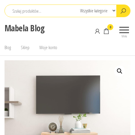
Przejdź
do
treści
Mabela Blog
0
Menu
Blog
Sklep
Moje konto