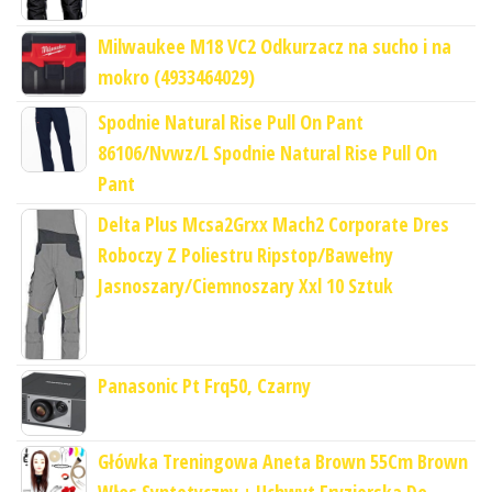
Milwaukee M18 VC2 Odkurzacz na sucho i na
mokro (4933464029)
Spodnie Natural Rise Pull On Pant
86106/Nvwz/L Spodnie Natural Rise Pull On
Pant
Delta Plus Mcsa2Grxx Mach2 Corporate Dres
Roboczy Z Poliestru Ripstop/Bawełny
Jasnoszary/Ciemnoszary Xxl 10 Sztuk
Panasonic Pt Frq50, Czarny
Główka Treningowa Aneta Brown 55Cm Brown
Włos Syntetyczny + Uchwyt Fryzjerska Do