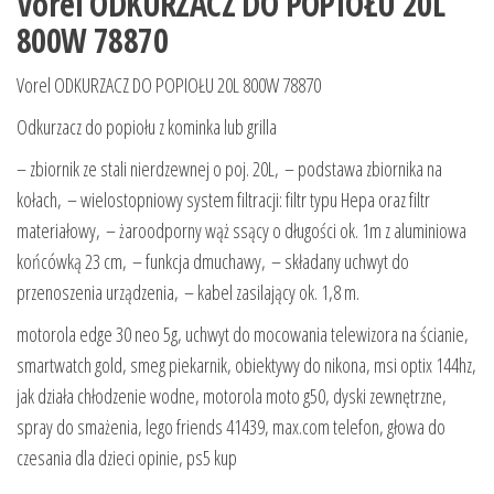
Vorel ODKURZACZ DO POPIOŁU 20L
800W 78870
Vorel ODKURZACZ DO POPIOŁU 20L 800W 78870
Odkurzacz do popiołu z kominka lub grilla
– zbiornik ze stali nierdzewnej o poj. 20L, – podstawa zbiornika na
kołach, – wielostopniowy system filtracji: filtr typu Hepa oraz filtr
materiałowy, – żaroodporny wąż ssący o długości ok. 1m z aluminiowa
końcówką 23 cm, – funkcja dmuchawy, – składany uchwyt do
przenoszenia urządzenia, – kabel zasilający ok. 1,8 m.
motorola edge 30 neo 5g, uchwyt do mocowania telewizora na ścianie,
smartwatch gold, smeg piekarnik, obiektywy do nikona, msi optix 144hz,
jak działa chłodzenie wodne, motorola moto g50, dyski zewnętrzne,
spray do smażenia, lego friends 41439, max.com telefon, głowa do
czesania dla dzieci opinie, ps5 kup