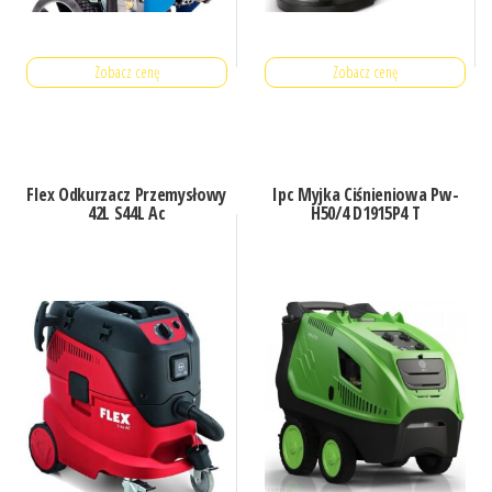
Zobacz cenę
Zobacz cenę
Flex Odkurzacz Przemysłowy
Ipc Myjka Ciśnieniowa Pw-
42L S44L Ac
H50/4 D1915P4 T