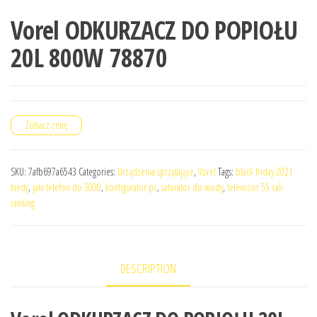
Vorel ODKURZACZ DO POPIOŁU
20L 800W 78870
Zobacz cenę
SKU:
7afb697a6543
Categories:
Urządzenia sprzątające
,
Vorel
Tags:
black friday 2021
kiedy
,
jaki telefon do 3000
,
konfigurator pc
,
saturator do wody
,
telewizor 55 cali
ranking
DESCRIPTION