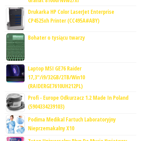
Drukarka HP Color LaserJet Enterprise
CP4525xh Printer (CC495A#ABY)
Bohater o tysiącu twarzy
Laptop MSI GE76 Raider
17,3"/i9/32GB/2TB/Win10
(RAIDERGE7610UH212PL)
Profi - Europe Odkurzacz 1.2 Made In Poland
(5904334239103)
Podima Medikal Fartuch Laboratoryjny
Nieprzemakalny X10
Tytan Uniwersalny Płyn Do Mycia Kwiatowy