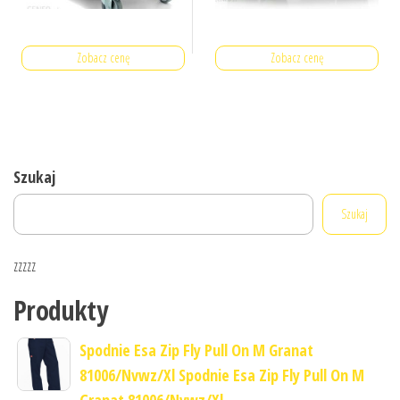
Zobacz cenę
Zobacz cenę
Szukaj
Szukaj
zzzzz
Produkty
Spodnie Esa Zip Fly Pull On M Granat
81006/Nvwz/Xl Spodnie Esa Zip Fly Pull On M
Granat 81006/Nvwz/Xl