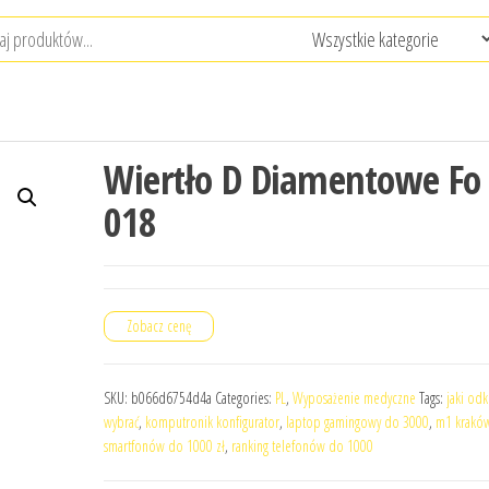
Wiertło D Diamentowe Fo
018
Zobacz cenę
SKU:
b066d6754d4a
Categories:
PL
,
Wyposażenie medyczne
Tags:
jaki odk
wybrać
,
komputronik konfigurator
,
laptop gamingowy do 3000
,
m1 krakó
smartfonów do 1000 zł
,
ranking telefonów do 1000