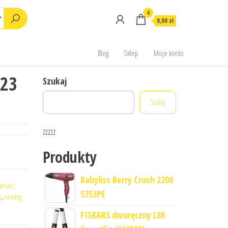
0
0,00 zł
Blog
Sklep
Moje konto
 23
Szukaj
Szukaj
zzzzz
Produkty
Babyliss Berry Crush 2200
urzacz
5753PE
w
,
ranking
FISKARS dwuręczny L86