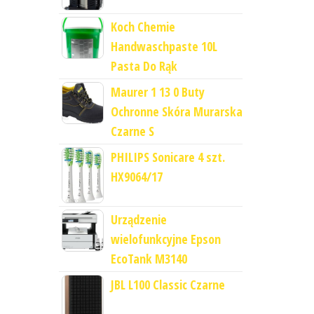
Koch Chemie
Handwaschpaste 10L
Pasta Do Rąk
Maurer 1 13 0 Buty
Ochronne Skóra Murarska
Czarne S
PHILIPS Sonicare 4 szt.
HX9064/17
Urządzenie
wielofunkcyjne Epson
EcoTank M3140
JBL L100 Classic Czarne