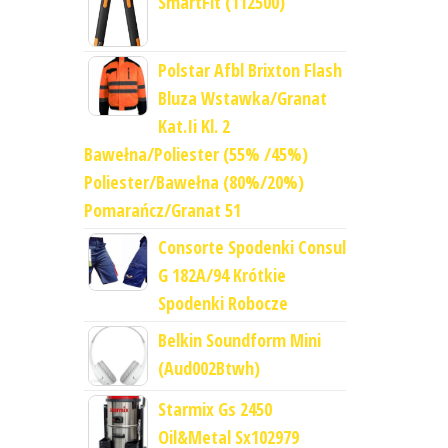
SmartFit (112500)
Polstar Afbl Brixton Flash
Bluza Wstawka/Granat
Kat.Ii Kl. 2
Bawełna/Poliester (55% /45%)
Poliester/Bawełna (80%/20%)
Pomarańcz/Granat 51
Consorte Spodenki Consul
G 182A/94 Krótkie
Spodenki Robocze
Belkin Soundform Mini
(Aud002Btwh)
Starmix Gs 2450
Oil&Metal Sx102979