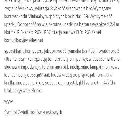
203 cm Sygnalizacja odczytu Bezpośredni wskaźnik odczytu, diody LED,
sygnał dźwiękowy, wibracja Szybkość skanowania b/d Wymagany
kontrast kodu Minimalny współczynnik odbicia: 15% Wytrzymałość
upadku Odporność na wielokrotne upadki na beton z wysokości 2,4 m
Norma IP Skaner: IP65 i IP67; stacja bazowa FLB: IP65 Kabel
komunikacyjny ethernet
specyfikacja komputera jak sprawdzić, yamaha bar 400, ticwatch pro 3
ultra lte, czajnik z regulacją temperatury philips, wyświetlacz smartfona,
słuchawki impedancja, telefon android, inteligentne lampki choinkowe
led, samsung qe55qn91aat, lodówka zużycie prądu, jaki format na
kindla, oneplus nord ce, sodastream crystal, jbl live pro+, m477fdn,
brak usługi w telefonie
yyyyy
Symbol Czytniki kodów kreskowych