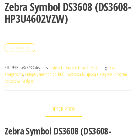
Zebra Symbol DS3608 (DS3608-
HP3U4602VZW)
Zobacz cenę
SKU:
99f3caa8c373
Categories:
Czytniki kodów kreskowych
,
Symbol
Tags:
klasa
energetyczna
,
najlepszy smartfon do 1000
,
najszybsza hulajnoga elektryczna
,
program
do testowania dysku
DESCRIPTION
Zebra Symbol DS3608 (DS3608-