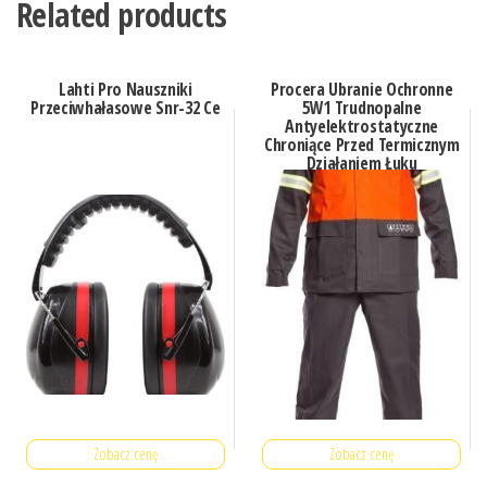
Related products
Lahti Pro Nauszniki
Procera Ubranie Ochronne
Przeciwhałasowe Snr-32 Ce
5W1 Trudnopalne
Antyelektrostatyczne
Chroniące Przed Termicznym
Działaniem Łuku
Elektrycznego Oraz
Chemikaliami Odpowiednie
D
Zobacz cenę
Zobacz cenę