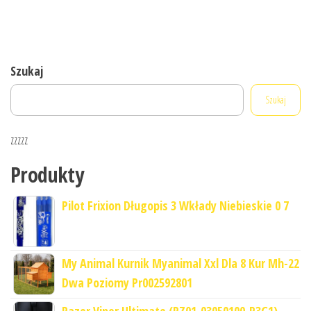
Szukaj
Szukaj
zzzzz
Produkty
Pilot Frixion Długopis 3 Wkłady Niebieskie 0 7
My Animal Kurnik Myanimal Xxl Dla 8 Kur Mh-22
Dwa Poziomy Pr002592801