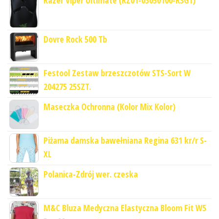
Razer Viper Ultimate (RZ01-03050100-R3G1)
Dovre Rock 500 Tb
Festool Zestaw brzeszczotów STS-Sort W
204275 25SZT.
Maseczka Ochronna (Kolor Mix Kolor)
Piżama damska bawełniana Regina 631 kr/r S-
XL
Polanica-Zdrój wer. czeska
M&C Bluza Medyczna Elastyczna Bloom Fit W5