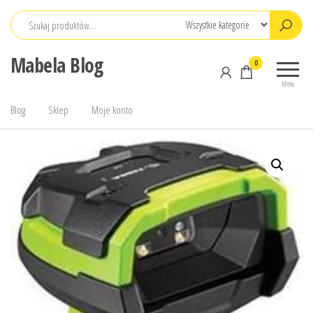
Przejdź
do
treści
Mabela Blog
0
Menu
Blog
Sklep
Moje konto