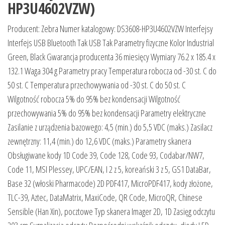
HP3U4602VZW)
Producent: Zebra Numer katalogowy: DS3608-HP3U4602VZW Interfejsy
Interfejs USB Bluetooth Tak USB Tak Parametry fizyczne Kolor Industrial
Green, Black Gwarancja producenta 36 miesięcy Wymiary 76.2 x 185.4 x
132.1 Waga 304 g Parametry pracy Temperatura robocza od -30 st. C do
50 st. C Temperatura przechowywania od -30 st. C do 50 st. C
Wilgotność robocza 5% do 95% bez kondensacji Wilgotność
przechowywania 5% do 95% bez kondensacji Parametry elektryczne
Zasilanie z urządzenia bazowego: 4,5 (min.) do 5,5 VDC (maks.) Zasilacz
zewnętrzny: 11,4 (min.) do 12,6 VDC (maks.) Parametry skanera
Obsługiwane kody 1D Code 39, Code 128, Code 93, Codabar/NW7,
Code 11, MSI Plessey, UPC/EAN, I 2 z 5, koreański 3 z 5, GS1 DataBar,
Base 32 (włoski Pharmacode) 2D PDF417, MicroPDF417, kody złożone,
TLC-39, Aztec, DataMatrix, MaxiCode, QR Code, MicroQR, Chinese
Sensible (Han Xin), pocztowe Typ skanera Imager 2D, 1D Zasięg odczytu