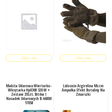
Zobacz cenę
Zobacz cenę
Makita Udarowa Wiertarko-
Lidooxin Argirelina Mccm
Wkrętarka Hp0300 320 W +
Ampułka Efekt Botuliny Na
Zestaw 35Szt. Bitów I
Zmarszki
Nasadek Udarowych B-66880
17058