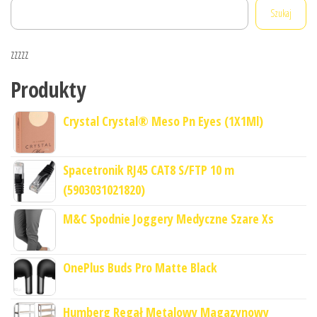
Szukaj
zzzzz
Produkty
Crystal Crystal® Meso Pn Eyes (1X1Ml)
Spacetronik RJ45 CAT8 S/FTP 10 m
(5903031021820)
M&C Spodnie Joggery Medyczne Szare Xs
OnePlus Buds Pro Matte Black
Humberg Regał Metalowy Magazynowy