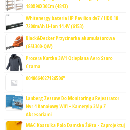
180X90X30Cm (4843)
Whitenergy bateria HP Pavilion dv7 / HDX 18
7200mAh Li-Ion 14.4V (6153)
Black&Decker Przycinarka akumulatorowa
(GSL300-QW)
Procera Kurtka 3W1 Ocieplana Aero Szaro
Czarna
0048664027126506"
Lanberg Zestaw Do Monitoringu Rejestrator
Nvr 4 Kanałowy Wifi + Kameryip 3Mp Z
Akcesoriami
M&C Koszulka Polo Damska Żółta - Zaprojektuj