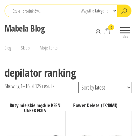
Przejdź
do
treści
Mabela Blog
0
Menu
Blog
Sklep
Moje konto
depilator ranking
Showing 1–16 of 129 results
Buty miejskie męskie KEEN
Power Delete (1X10Ml)
UNEEK NXIS