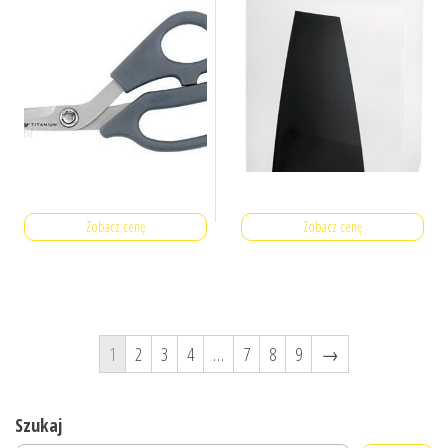
Zobacz cenę
Zobacz cenę
1
2
3
4
…
7
8
9
→
Szukaj