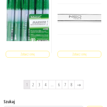
Zobacz cenę
Zobacz cenę
1
2
3
4
…
6
7
8
→
Szukaj