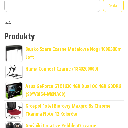
Szukaj
zzzzz
Produkty
Biurko Szare Czarne Metalowe Nogi 100X50Cm
Loft
Hama Connect Czarne (1840200000)
Asus GeForce GTX1630 4GB Dual OC 4GB GDDR6
(90YV0I54-M0NA00)
Grospol Fotel Biurowy Maxpro Bs Chrome
Tkanina Note 12 Kolorów
Głośniki Creative Pebble V2 czarne