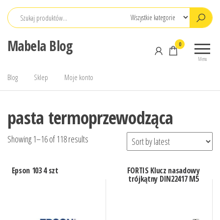
Przejdź
do
treści
Mabela Blog
0
Menu
Blog
Sklep
Moje konto
pasta termoprzewodząca
Showing 1–16 of 118 results
Epson 103 4 szt
FORTIS Klucz nasadowy
trójkątny DIN22417 M5