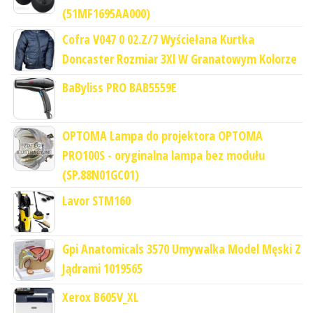
(51MF1695AA000)
Cofra V047 0 02.Z/7 Wyściełana Kurtka
Doncaster Rozmiar 3Xl W Granatowym Kolorze
BaByliss PRO BAB5559E
OPTOMA Lampa do projektora OPTOMA
PRO100S - oryginalna lampa bez modułu
(SP.88N01GC01)
Lavor STM160
Gpi Anatomicals 3570 Umywalka Model Męski Z
Jądrami 1019565
Xerox B605V_XL