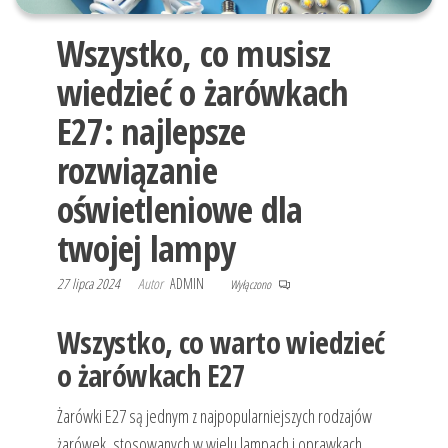
Wszystko, co musisz
wiedzieć o żarówkach
E27: najlepsze
rozwiązanie
oświetleniowe dla
twojej lampy
27 lipca 2024
Autor
ADMIN
Wyłączono
Wszystko, co warto wiedzieć
o żarówkach E27
Żarówki E27 są jednym z najpopularniejszych rodzajów
żarówek, stosowanych w wielu lampach i oprawkach