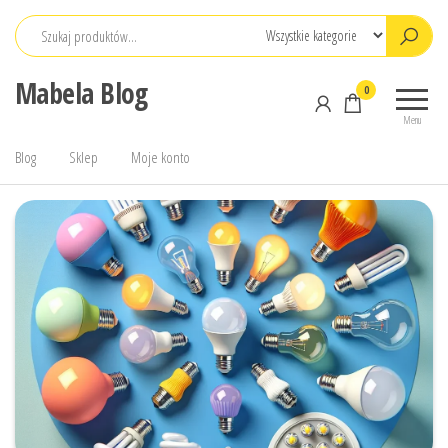
Przejdź
do
treści
Mabela Blog
0
Menu
Blog
Sklep
Moje konto