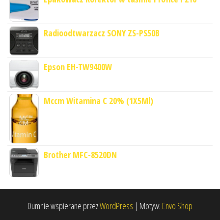
Radioodtwarzacz SONY ZS-PS50B
Epson EH-TW9400W
Mccm Witamina C 20% (1X5Ml)
Brother MFC-8520DN
Dumnie wspierane przez
WordPress
|
Motyw:
Envo Shop