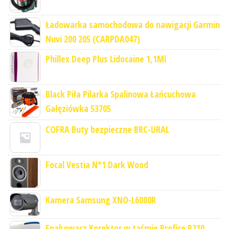
Ładowarka samochodowa do nawigacji Garmin
Nuvi 200 205 (CARPDA047)
Phillex Deep Plus Lidocaine 1,1Ml
Black Piła Pilarka Spalinowa Łańcuchowa
Gałęziówka 53705
COFRA Buty bezpieczne BRC-URAL
Focal Vestia N°1 Dark Wood
Kamera Samsung XNO-L6080R
Epakowacz Korektor w taśmie Profice P210