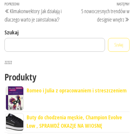
Nawigacja
Poprzedni
POPRZEDNI
NASTĘPNY
Na
Klimakonwektory: Jak działają i
5 nowoczesnych trendów w
wpisu
wpis
wp
dlaczego warto je zainstalować?
designie wnętrz
Szukaj
Szukaj
zzzzz
Produkty
Romeo i Julia z opracowaniem i streszczeniem
Buty do chodzenia męskie, Champion Evolve
Low , SPRAWDŹ OKAZJE NA WIOSNĘ