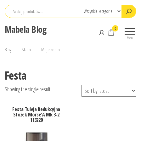
Przejdź
do
treści
Mabela Blog
0
Menu
Blog
Sklep
Moje konto
Festa
Showing the single result
Festa Tuleja Redukcyjna
Stożek Morse’A Mk 3-2
113220