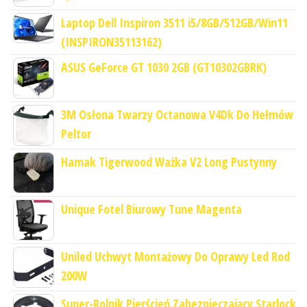
Laptop Dell Inspiron 3511 i5/8GB/512GB/Win11
(INSPIRON35113162)
ASUS GeForce GT 1030 2GB (GT10302GBRK)
3M Osłona Twarzy Octanowa V4Dk Do Hełmów
Peltor
Hamak Tigerwood Ważka V2 Long Pustynny
Unique Fotel Biurowy Tune Magenta
Uniled Uchwyt Montażowy Do Oprawy Led Rod
200W
Super-Rolnik Pierścień Zabezpieczający Starlock