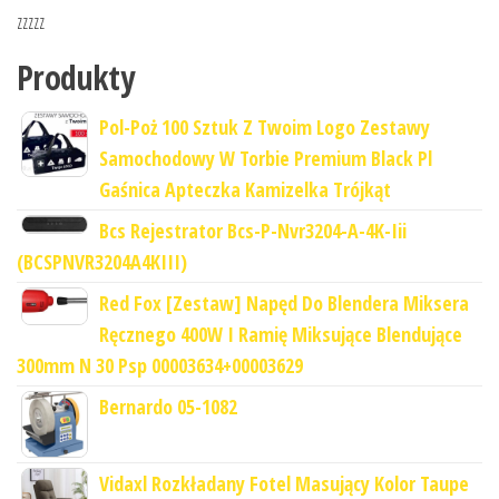
zzzzz
Produkty
Pol-Poż 100 Sztuk Z Twoim Logo Zestawy
Samochodowy W Torbie Premium Black Pl
Gaśnica Apteczka Kamizelka Trójkąt
Bcs Rejestrator Bcs-P-Nvr3204-A-4K-Iii
(BCSPNVR3204A4KIII)
Red Fox [Zestaw] Napęd Do Blendera Miksera
Ręcznego 400W I Ramię Miksujące Blendujące
300mm N 30 Psp 00003634+00003629
Bernardo 05-1082
Vidaxl Rozkładany Fotel Masujący Kolor Taupe