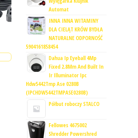
Wylęgarka Klujnik
Automat
INNA INNA WITAMINY
DLA CIELĄT KRÓW BYDŁA
NATURALNE ODPORNOŚĆ
5904161858454
Dahua Ip Eyeball 4Mp
Fixed 2.8Mm And Built In
Ir Illuminator Ipc
Hdw5442Tmp Ase 0280B
(IPCHDW5442TMPASE0280B)
Półbut roboczy STALCO
Fellowes 4675002
Shredder Powershred