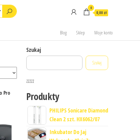
0
0,00 zł
Blog
Sklep
Moje konto
Szukaj
Szukaj
zzzzz
o Pro
Produkty
PHILIPS Sonicare Diamond
Clean 2 szt. HX6062/07
Inkubator Do Jaj