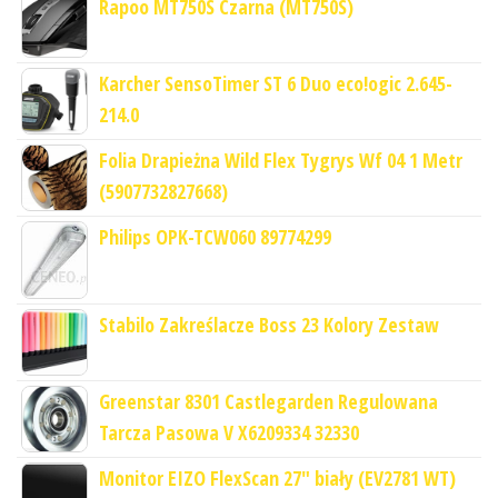
Rapoo MT750S Czarna (MT750S)
Karcher SensoTimer ST 6 Duo eco!ogic 2.645-
214.0
Folia Drapieżna Wild Flex Tygrys Wf 04 1 Metr
(5907732827668)
Philips OPK-TCW060 89774299
Stabilo Zakreślacze Boss 23 Kolory Zestaw
Greenstar 8301 Castlegarden Regulowana
Tarcza Pasowa V X6209334 32330
Monitor EIZO FlexScan 27" biały (EV2781 WT)