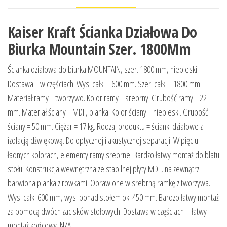
Kaiser Kraft Ścianka Działowa Do
Biurka Mountain Szer. 1800Mm
Ścianka działowa do biurka MOUNTAIN, szer. 1800 mm, niebieski.
Dostawa = w częściach. Wys. całk. = 600 mm. Szer. całk. = 1800 mm.
Materiał ramy = tworzywo. Kolor ramy = srebrny. Grubość ramy = 22
mm. Materiał ściany = MDF, pianka. Kolor ściany = niebieski. Grubość
ściany = 50 mm. Ciężar = 17 kg. Rodzaj produktu = ścianki działowe z
izolacją dźwiękową. Do optycznej i akustycznej separacji. W pięciu
ładnych kolorach, elementy ramy srebrne. Bardzo łatwy montaż do blatu
stołu. Konstrukcja wewnętrzna ze stabilnej płyty MDF, na zewnątrz
barwiona pianka z rowkami. Oprawione w srebrną ramkę z tworzywa.
Wys. całk. 600 mm, wys. ponad stołem ok. 450 mm. Bardzo łatwy montaż
za pomocą dwóch zacisków stołowych. Dostawa w częściach – łatwy
montaż końcowy. N/A