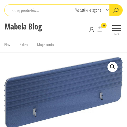
Przejdź
do
treści
Mabela Blog
0
Menu
Blog
Sklep
Moje konto