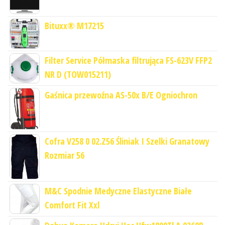
Bituxx® M17215
Filter Service Półmaska filtrująca FS-623V FFP2
NR D (TOW015211)
Gaśnica przewoźna AS-50x B/E Ogniochron
Cofra V258 0 02.Z56 Śliniak I Szelki Granatowy
Rozmiar 56
M&C Spodnie Medyczne Elastyczne Białe
Comfort Fit Xxl