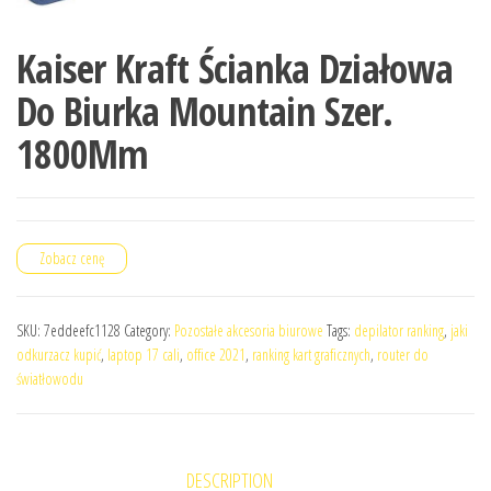
Kaiser Kraft Ścianka Działowa
Do Biurka Mountain Szer.
1800Mm
Zobacz cenę
SKU:
7eddeefc1128
Category:
Pozostałe akcesoria biurowe
Tags:
depilator ranking
,
jaki
odkurzacz kupić
,
laptop 17 cali
,
office 2021
,
ranking kart graficznych
,
router do
światłowodu
DESCRIPTION