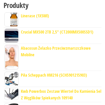
Produkty
Linerase (1X5Ml)
Crucial MX500 2TB 2,5" (CT2000MX500SSD1)
Abacosun Żelazko Przeciwzmarszczkowe
Mobilne
Piła Scheppach HM216 (SCH5901215903)
Kwb Powerbox Zestaw Wierteł Do Kamienia 5el
Z Węglików Spiekanych 109140