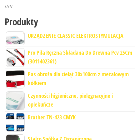
zzzzz
Produkty
URZĄDZENIE CLASSIC ELEKTROSTYMULACJA
Pro Piła Ręczna Składana Do Drewna Pcv 25Cm
(3011402361)
Pas obroża dla cieląt 30x100cm z metalowym
kółkiem
Czynności higieniczne, pielęgnacyjne i
opiekuńcze
Brother TN-423 CMYK
Stalco Spółka Z Ograniczoną