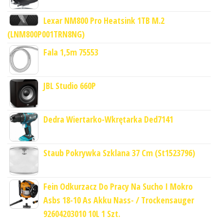
Lexar NM800 Pro Heatsink 1TB M.2
(LNM800P001TRN8NG)
Fala 1,5m 75553
JBL Studio 660P
Dedra Wiertarko-Wkrętarka Ded7141
Staub Pokrywka Szklana 37 Cm (St1523796)
Fein Odkurzacz Do Pracy Na Sucho I Mokro
Asbs 18-10 As Akku Nass- / Trockensauger
92604203010 10L 1 Szt.