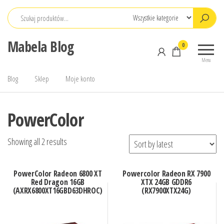
Przejdź
do
treści
Mabela Blog
0
Menu
Blog
Sklep
Moje konto
PowerColor
Showing all 2 results
PowerColor Radeon 6800 XT
Powercolor Radeon RX 7900
Red Dragon 16GB
XTX 24GB GDDR6
(AXRX6800XT16GBD63DHROC)
(RX7900XTX24G)