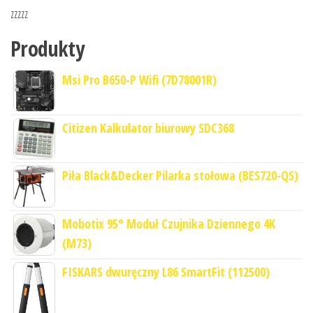
zzzzz
Produkty
Msi Pro B650-P Wifi (7D78001R)
Citizen Kalkulator biurowy SDC368
Piła Black&Decker Pilarka stołowa (BES720-QS)
Mobotix 95° Moduł Czujnika Dziennego 4K
(M73)
FISKARS dwuręczny L86 SmartFit (112500)