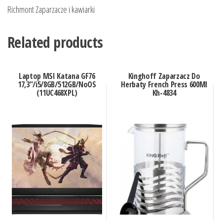
Richmont Zaparzacze i kawiarki
Related products
Laptop MSI Katana GF76
Kinghoff Zaparzacz Do
17,3″/i5/8GB/512GB/NoOS
Herbaty French Press 600Ml
(11UC468XPL)
Kh-4834