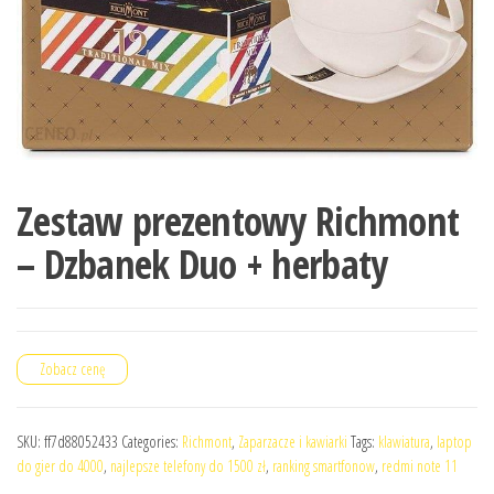
Zestaw prezentowy Richmont
– Dzbanek Duo + herbaty
Zobacz cenę
SKU:
ff7d88052433
Categories:
Richmont
,
Zaparzacze i kawiarki
Tags:
klawiatura
,
laptop
do gier do 4000
,
najlepsze telefony do 1500 zł
,
ranking smartfonow
,
redmi note 11