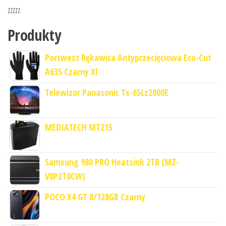
zzzzz
Produkty
Portwest Rękawica Antyprzecięciowa Eco-Cut
A635 Czarny Xl
Telewizor Panasonic Tx-65Lz2000E
MEDIATECH MT215
Samsung 980 PRO Heatsink 2TB (MZ-
V8P2T0CW)
POCO X4 GT 8/128GB Czarny