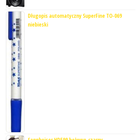
Długopis automatyczny SuperFine TO-069
niebieski
Sennheiser HD599 beżowo-czarny