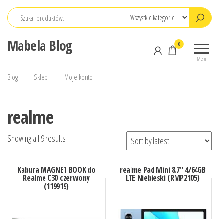
Przejdź
do
treści
Mabela Blog
0
Menu
Blog
Sklep
Moje konto
realme
Showing all 9 results
Kabura MAGNET BOOK do
realme Pad Mini 8.7″ 4/64GB
Realme C30 czerwony
LTE Niebieski (RMP2105)
(119919)