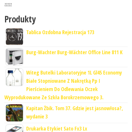
zzzzz
Produkty
Tablica Ozdobna Rejestracja 173
Burg-Wachter Burg-Wächter Office Line 811 K
Witeg Butelki Laboratoryjne 1L Gl45 Economy
Białe Stopniowane Z Nakrętką Pp I
Pierścieniem Do Odlewania Oczek
Wyprodukowane Ze Szkła Borokrzemowego 3.
Kapitan Żbik. Tom 37. Gdzie jest jasnowłosa?,
wydanie 3
Drukarka Etykiet Sato Fx3 Lx