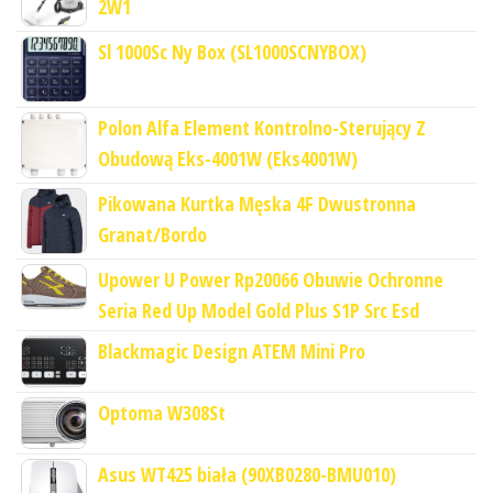
2W1
Sl 1000Sc Ny Box (SL1000SCNYBOX)
Polon Alfa Element Kontrolno-Sterujący Z
Obudową Eks-4001W (Eks4001W)
Pikowana Kurtka Męska 4F Dwustronna
Granat/Bordo
Upower U Power Rp20066 Obuwie Ochronne
Seria Red Up Model Gold Plus S1P Src Esd
Blackmagic Design ATEM Mini Pro
Optoma W308St
Asus WT425 biała (90XB0280-BMU010)