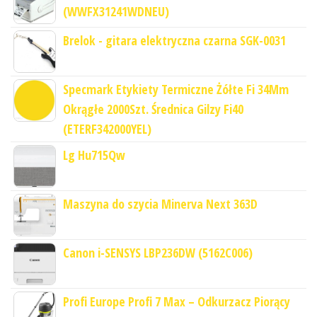
(WWFX31241WDNEU)
Brelok - gitara elektryczna czarna SGK-0031
Specmark Etykiety Termiczne Żółte Fi 34Mm
Okrągłe 2000Szt. Średnica Gilzy Fi40
(ETERF342000YEL)
Lg Hu715Qw
Maszyna do szycia Minerva Next 363D
Canon i-SENSYS LBP236DW (5162C006)
Profi Europe Profi 7 Max – Odkurzacz Piorący