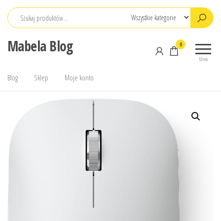
Przejdź
do
treści
Mabela Blog
0
Menu
Blog
Sklep
Moje konto