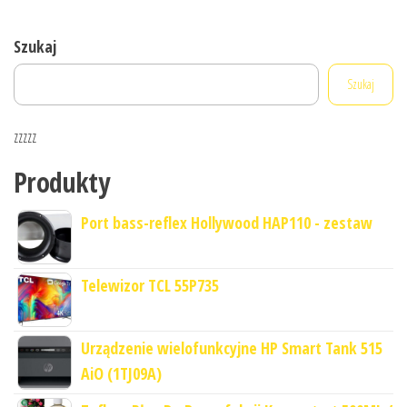
Szukaj
Szukaj
zzzzz
Produkty
Port bass-reflex Hollywood HAP110 - zestaw
Telewizor TCL 55P735
Urządzenie wielofunkcyjne HP Smart Tank 515
AiO (1TJ09A)