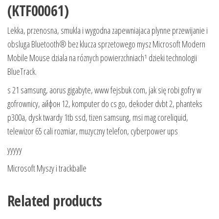
(KTF00061)
Lekka, przenosna, smukla i wygodna zapewniajaca plynne przewijanie i
obsluga Bluetooth® bez klucza sprzetowego mysz Microsoft Modern
Mobile Mouse dziala na róznych powierzchniach¹ dzieki technologii
BlueTrack.
s 21 samsung, aorus gigabyte, www fejsbuk com, jak się robi gofry w
gofrownicy, айфон 12, komputer do cs go, dekoder dvbt 2, phanteks
p300a, dysk twardy 1tb ssd, tizen samsung, msi mag coreliquid,
telewizor 65 cali rozmiar, muzyczny telefon, cyberpower ups
yyyyy
Microsoft Myszy i trackballe
Related products