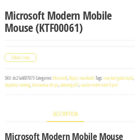
Microsoft Modern Mobile
Mouse (KTF00061)
Zobacz cenę
SKU:
dc21a6007073
Categories:
Microsoft
,
Myszy i trackballe
Tags:
ceny kart graficznych
,
depilator ranking
,
kierownica do pc
,
samsung a53
,
xiaomi redmi note 8 pro
DESCRIPTION
Microsoft Modern Mobile Mouse