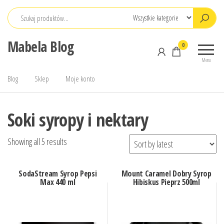
Przejdź
do
treści
Mabela Blog
0
Menu
Blog
Sklep
Moje konto
Soki syropy i nektary
Showing all 5 results
SodaStream Syrop Pepsi
Mount Caramel Dobry Syrop
Max 440 ml
Hibiskus Pieprz 500ml