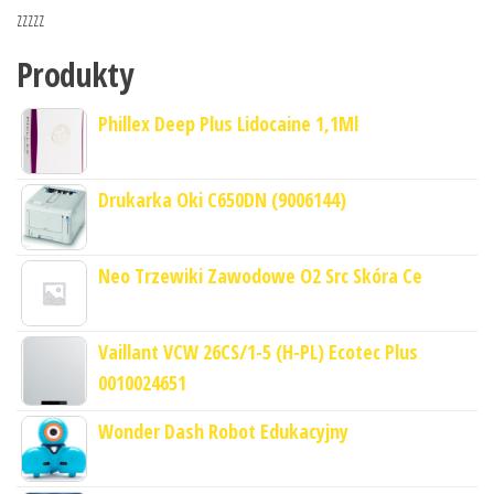
zzzzz
Produkty
Phillex Deep Plus Lidocaine 1,1Ml
Drukarka Oki C650DN (9006144)
Neo Trzewiki Zawodowe O2 Src Skóra Ce
Vaillant VCW 26CS/1-5 (H-PL) Ecotec Plus
0010024651
Wonder Dash Robot Edukacyjny