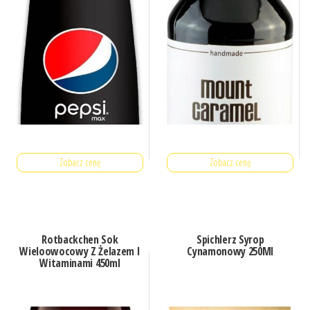
Zobacz cenę
Zobacz cenę
Rotbackchen Sok
Spichlerz Syrop
Wieloowocowy Z Żelazem I
Cynamonowy 250Ml
Witaminami 450ml