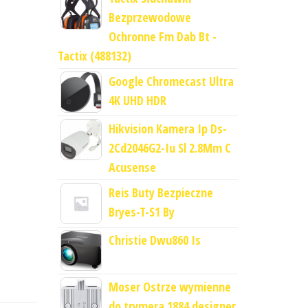
Bezprzewodowe
Ochronne Fm Dab Bt -
Tactix (488132)
Google Chromecast Ultra
4K UHD HDR
Hikvision Kamera Ip Ds-
2Cd2046G2-Iu Sl 2.8Mm C
Acusense
Reis Buty Bezpieczne
Bryes-T-S1 By
Christie Dwu860 Is
Moser Ostrze wymienne
do trymera 1884 designer