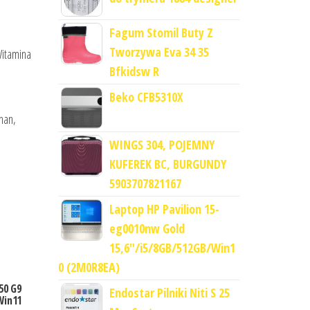
Fagum Stomil Buty Z
Tworzywa Eva 34 35
Witamina
Bfkidsw R
Beko CFB5310X
nan,
WINGS 304, POJEMNY
KUFEREK BC, BURGUNDY
5903707821167
Laptop HP Pavilion 15-
eg0010nw Gold
15,6"/i5/8GB/512GB/Win1
0 (2M0R8EA)
50 G9
Endostar Pilniki Niti S 25
Win11