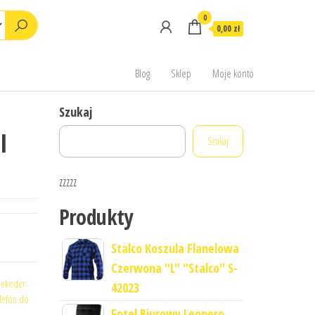
0
0,00 zł
Blog
Sklep
Moje konto
Szukaj
I
Szukaj
zzzzz
Produkty
Stalco Koszula Flanelowa
Czerwona "L" "Stalco" S-
ekoder
42023
elefon do
Fotel Biurowy Leonero