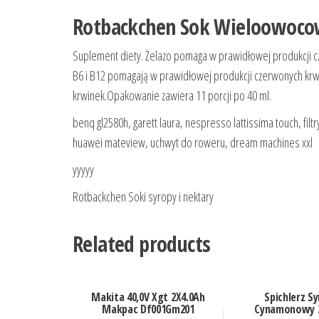
Rotbackchen Sok Wieloowoco
Suplement diety. Żelazo pomaga w prawidłowej produkcji c
B6 i B12 pomagają w prawidłowej produkcji czerwonych kr
krwinek.Opakowanie zawiera 11 porcji po 40 ml.
benq gl2580h, garett laura, nespresso lattissima touch, f
huawei mateview, uchwyt do roweru, dream machines xxl
yyyyy
Rotbackchen Soki syropy i nektary
Related products
Makita 40,0V Xgt 2X4.0Ah
Spichlerz S
Makpac Df001Gm201
Cynamonowy 