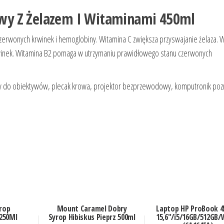
wy Z Żelazem I Witaminami 450ml
zerwonych krwinek i hemoglobiny. Witamina C zwiększa przyswajanie żelaza. 
winek. Witamina B2 pomaga w utrzymaniu prawidłowego stanu czerwonych
iltry do obiektywów, plecak krowa, projektor bezprzewodowy, komputronik poz
yrop
Mount Caramel Dobry
Laptop HP ProBook 4
250Ml
Syrop Hibiskus Pieprz 500ml
15,6″/i5/16GB/512GB/