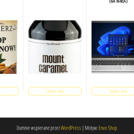
(6A164EA)
ę
Zobacz cenę
Zobacz cenę
Dumnie wspierane przez
WordPress
|
Motyw:
Envo Shop