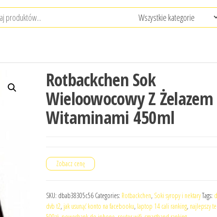
Rotbackchen Sok
Wieloowocowy Z Żelazem 
Witaminami 450ml
Zobacz cenę
SKU:
dbab38305c56
Categories:
Rotbackchen
,
Soki syropy i nektary
Tags:
d
dvb t2
,
jak usunąć konto na facebooku
,
laptop 14 cali ranking
,
najlepszy t
500zł
,
powerbank do iphone
,
router wifi
,
smartband ranking