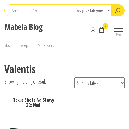
Przejdź
do
treści
Mabela Blog
0
Menu
Blog
Sklep
Moje konto
Valentis
Showing the single result
Flexus Shots Na Stawy
20x10ml