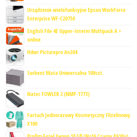
Urządzenie wielofunkcyjne Epson WorkForce
Enterprise WF-C20750
English File 4E Upper-Interm Multipack A +
online
Hdwr Picturepro An304
Sorbent Mata Uniwersalna 100szt.
Natec FOWLER 2 (NMP-1773)
Fartuch Jednorazowy Kosmetyczny Flizelinowy
X100
Profim Fotel Xenon 10 Sfl (Nx16 Czarny P61Pu)