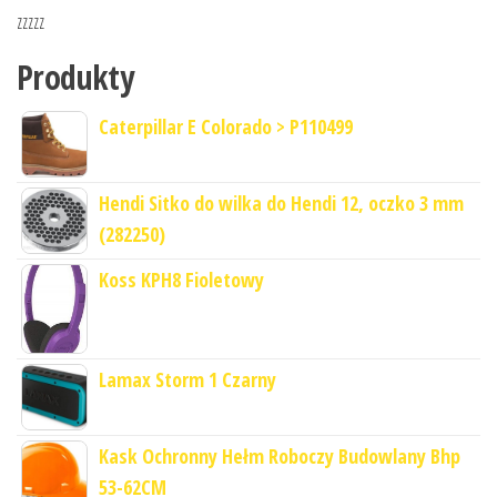
zzzzz
Produkty
Caterpillar E Colorado > P110499
Hendi Sitko do wilka do Hendi 12, oczko 3 mm
(282250)
Koss KPH8 Fioletowy
Lamax Storm 1 Czarny
Kask Ochronny Hełm Roboczy Budowlany Bhp
53-62CM