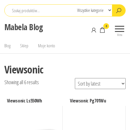
Przejdź
do
treści
Mabela Blog
0
Menu
Blog
Sklep
Moje konto
Viewsonic
Showing all 6 results
Viewsonic Ls550Wh
Viewsonic Pg701Wu