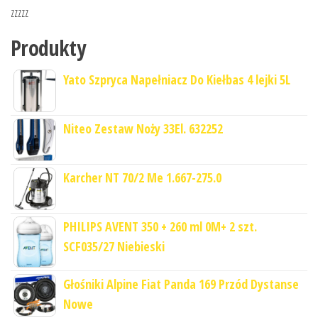
zzzzz
Produkty
Yato Szpryca Napełniacz Do Kiełbas 4 lejki 5L
Niteo Zestaw Noży 33El. 632252
Karcher NT 70/2 Me 1.667-275.0
PHILIPS AVENT 350 + 260 ml 0M+ 2 szt.
SCF035/27 Niebieski
Głośniki Alpine Fiat Panda 169 Przód Dystanse
Nowe