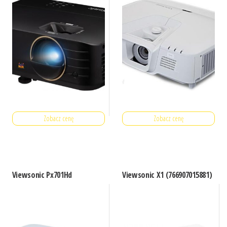
Zobacz cenę
Zobacz cenę
Viewsonic Px701Hd
Viewsonic X1 (766907015881)