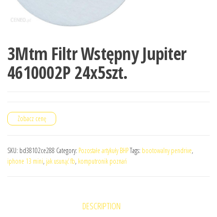
3Mtm Filtr Wstępny Jupiter
4610002P 24x5szt.
Zobacz cenę
SKU:
bd38102ce288
Category:
Pozostałe artykuły BHP
Tags:
bootowalny pendrive
,
iphone 13 mini
,
jak usunąć fb
,
komputronik poznań
DESCRIPTION