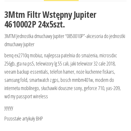
3Mtm Filtr Wstępny Jupiter
4610002P 24x5szt.
3MTM Jednostka dmuchawy Jupiter “0850010P”-akcesoria do jednostki
dmuchawy Jupiter
benq ex2710q mobiuz, najlepsza patelnia do smażenia, microsdxc
256gb, gta na ps5, telewizory lg 55 cali, jaki telewizor 32 cale 2018,
veeam backup essentials, telefon hamer, noże kuchenne fiskars,
samsung fold, smartwatch z gps, bosch mmbm401w, modem do
internetu mobilnego, słuchawki douszne sony, geforce 710, yas-209,
wd my passport wireless
yyyyy
Pozostałe artykuły BHP