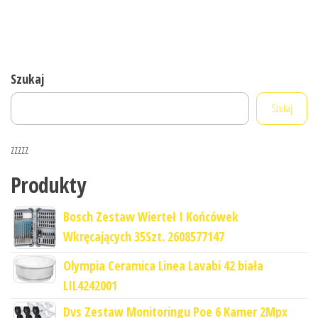
Szukaj
Szukaj
zzzzz
Produkty
Bosch Zestaw Wierteł I Końcówek
Wkręcających 35Szt. 2608577147
Olympia Ceramica Linea Lavabi 42 biała
LIL4242001
Dvs Zestaw Monitoringu Poe 6 Kamer 2Mpx