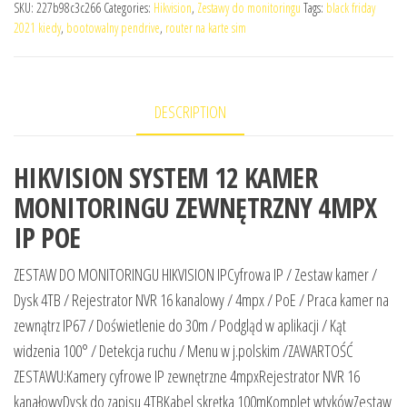
SKU:
227b98c3c266
Categories:
Hikvision
,
Zestawy do monitoringu
Tags:
black friday
2021 kiedy
,
bootowalny pendrive
,
router na karte sim
DESCRIPTION
HIKVISION SYSTEM 12 KAMER
MONITORINGU ZEWNĘTRZNY 4MPX
IP POE
ZESTAW DO MONITORINGU HIKVISION IPCyfrowa IP / Zestaw kamer /
Dysk 4TB / Rejestrator NVR 16 kanalowy / 4mpx / PoE / Praca kamer na
zewnątrz IP67 / Doświetlenie do 30m / Podgląd w aplikacji / Kąt
widzenia 100° / Detekcja ruchu / Menu w j.polskim /ZAWARTOŚĆ
ZESTAWU:Kamery cyfrowe IP zewnętrzne 4mpxRejestrator NVR 16
kanałowyDysk do zapisu 4TBKabel skrętka 100mKomplet wtykówZestaw