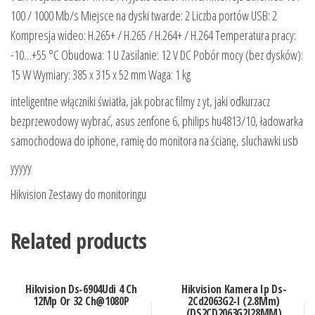
100 / 1000 Mb/s Miejsce na dyski twarde: 2 Liczba portów USB: 2
Kompresja wideo: H.265+ / H.265 / H.264+ / H.264 Temperatura pracy:
-10…+55 °C Obudowa: 1 U Zasilanie: 12 V DC Pobór mocy (bez dysków):
15 W Wymiary: 385 x 315 x 52 mm Waga: 1 kg
inteligentne włączniki światła, jak pobrac filmy z yt, jaki odkurzacz
bezprzewodowy wybrać, asus zenfone 6, philips hu4813/10, ładowarka
samochodowa do iphone, ramię do monitora na ścianę, sluchawki usb
yyyyy
Hikvision Zestawy do monitoringu
Related products
Hikvision Ds-6904Udi 4 Ch
Hikvision Kamera Ip Ds-
12Mp Or 32 Ch@1080P
2Cd2063G2-I (2.8Mm)
(DS2CD2063G2I28MM)