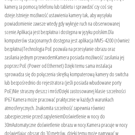
kamerą za pomocą telefonu lub tabletu i sprawdzić czy coś się
dzieje.Istnieje możliwość ustawienia kamery tak, aby wysyłała
powiadomienie zawsze wtedy gdy wykryje ruch na obserwowanej
scenie.Aplikacja jest bezpłatna i dostępna w języku polskim.Dla
komputerów stacjonarnych dostępna jest aplikacja IVMS-4200 (również
bezpłatna)Technologia PoE pozwala na przesyłanie obrazu oraz
zasilania jednym przewodemKamera posiada możliwość zasilania jej
poprzez PoE (Power od Ethernet) Dzięki temu sama instalacja
sprowadza się do połączenia skrętką komputerową kamery do switcha
lub bezpośrednio do rejestratora (jeśli posiada wbudowane porty
PoE)Nie straszny deszcz i mróz!Dzięki zastosowanej klasie szczelności
IP67 Kamera może pracować praktycznie w każdych warunkach
atmosferycznych. Znakomita szczelność zapewnia również
zabezpieczenie przed zapyleniemDoświetlenie w nocy do
30mAutomatyczne doświetlenie obrazu w nocy.Kamera pracuje w nocy
doświetlając obszar do 30 metrów, dzięki temu może nagrywać w