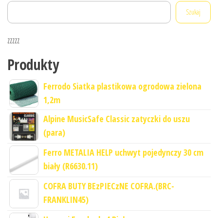
Szukaj
zzzzz
Produkty
Ferrodo Siatka plastikowa ogrodowa zielona
1,2m
Alpine MusicSafe Classic zatyczki do uszu
(para)
Ferro METALIA HELP uchwyt pojedynczy 30 cm
biały (R6630.11)
COFRA BUTY BEzPIECzNE COFRA.(BRC-
FRANKLIN45)