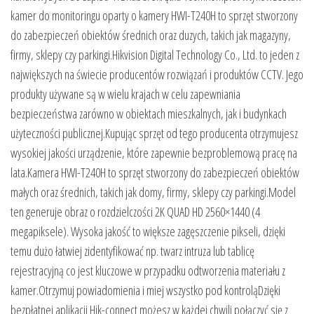
kamer do monitoringu oparty o kamery HWI-T240H to sprzęt stworzony
do zabezpieczeń obiektów średnich oraz duzych, takich jak magazyny,
firmy, sklepy czy parkingi.Hikvision Digital Technology Co., Ltd. to jeden z
największych na świecie producentów rozwiązań i produktów CCTV. Jego
produkty używane są w wielu krajach w celu zapewniania
bezpieczeństwa zarówno w obiektach mieszkalnych, jak i budynkach
użyteczności publicznej.Kupując sprzęt od tego producenta otrzymujesz
wysokiej jakości urządzenie, które zapewnie bezproblemową pracę na
lata.Kamera HWI-T240H to sprzęt stworzony do zabezpieczeń obiektów
małych oraz średnich, takich jak domy, firmy, sklepy czy parkingi.Model
ten generuje obraz o rozdzielczości 2K QUAD HD 2560×1440 (4
megapiksele). Wysoka jakość to większe zagęszczenie pikseli, dzięki
temu dużo łatwiej zidentyfikować np. twarz intruza lub tablicę
rejestracyjną co jest kluczowe w przypadku odtworzenia materiału z
kamer.Otrzymuj powiadomienia i miej wszystko pod kontroląDzięki
bezpłatnej aplikacji Hik-connect możesz w każdej chwili połączyć się z