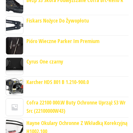
Bezp S3 Skóra Podwyższane Cofra Brc-Reno R
Fiskars Nożyce Do Żywopłotu
Pióro Wieczne Parker Im Premium
Cyrus One czarny
Karcher HDS 801 B 1.210-900.0
Cofra 22100 000.W Buty Ochronne Uprząż S3 Wr
Src (22100000W43)
Hayne Okulary Ochronne Z Wkładką Korekcyjną
H1002.100