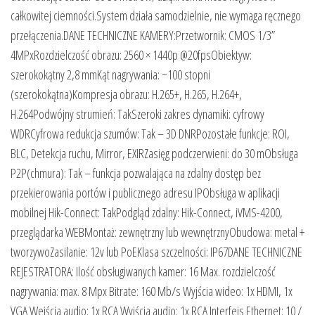
całkowitej ciemności.System działa samodzielnie, nie wymaga ręcznego
przełączenia.DANE TECHNICZNE KAMERY:Przetwornik: CMOS 1/3”
4MPxRozdzielczość obrazu: 2560 × 1440p @20fpsObiektyw:
szerokokątny 2,8 mmKąt nagrywania: ~100 stopni
(szerokokątna)Kompresja obrazu: H.265+, H.265, H.264+,
H.264Podwójny strumień: TakSzeroki zakres dynamiki: cyfrowy
WDRCyfrowa redukcja szumów: Tak – 3D DNRPozostałe funkcje: ROI,
BLC, Detekcja ruchu, Mirror, EXIRZasięg podczerwieni: do 30 mObsługa
P2P(chmura): Tak – funkcja pozwalająca na zdalny dostęp bez
przekierowania portów i publicznego adresu IPObsługa w aplikacji
mobilnej Hik-Connect: TakPodgląd zdalny: Hik-Connect, iVMS-4200,
przeglądarka WEBMontaż: zewnętrzny lub wewnętrznyObudowa: metal +
tworzywoZasilanie: 12v lub PoEKlasa szczelności: IP67DANE TECHNICZNE
REJESTRATORA: Ilość obsługiwanych kamer: 16 Max. rozdzielczość
nagrywania: max. 8 Mpx Bitrate: 160 Mb/s Wyjścia wideo: 1x HDMI, 1x
VGA Wejścia audio: 1x RCA Wyjścia audio: 1x RCA Interfejs Ethernet: 10 /