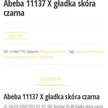
Abeba 11137 X gładka skóra
czarna
Zobacz cenę
SKU:
13c44e717fc2
Categories:
Abeba
,
Obuwie robocze
Tags:
komputronik reklamacje
,
mini pc
,
monitor
,
telewizor 55 cali ranking
DESCRIPTION
Abeba 11137 X gładka skóra czarna
CE, EN ISO 20347:2012 O2, FO, SRC Rozmiar 35-48 Gładka skóra czarna