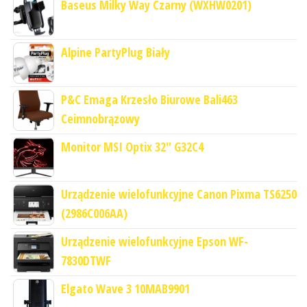
Baseus Milky Way Czarny (WXHW0201)
Alpine PartyPlug Biały
P&C Emaga Krzesło Biurowe Bali463
Ceimnobrązowy
Monitor MSI Optix 32" G32C4
Urządzenie wielofunkcyjne Canon Pixma TS6250
(2986C006AA)
Urządzenie wielofunkcyjne Epson WF-
7830DTWF
Elgato Wave 3 10MAB9901