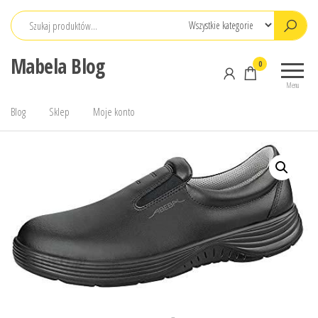
Przejdź
do
treści
Mabela Blog
0
Menu
Blog
Sklep
Moje konto