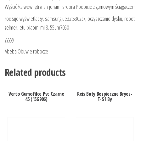
Wyściółka wewnętrzna z jonami srebra Podbicie z gumowym ściągaczem
rodzaje wyświetlaczy, samsung ue32t5302ck, oczyszczanie dysku, robot
zelmer, etui xiaomi mi 8, 55um7050
yyyyy
Abeba Obuwie robocze
Related products
Verto Gumofilce Pvc Czarne
Reis Buty Bezpieczne Bryes-
45 (15G906)
T-S1 By