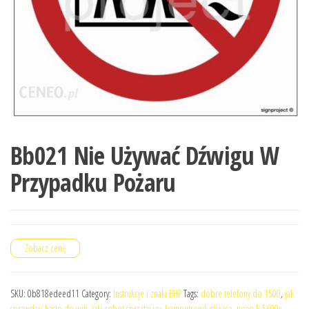
Bb021 Nie Używać Dźwigu W
Przypadku Pożaru
Zobacz cenę
SKU:
0b818edeed11
Category:
Instrukcje i znaki BHP
Tags:
dobre telefony do 1500
,
jak
sprawdzić hasło do wifi
,
jaki robot sprzątający
,
komputronik gliwice
,
ryzen 5 5600x
,