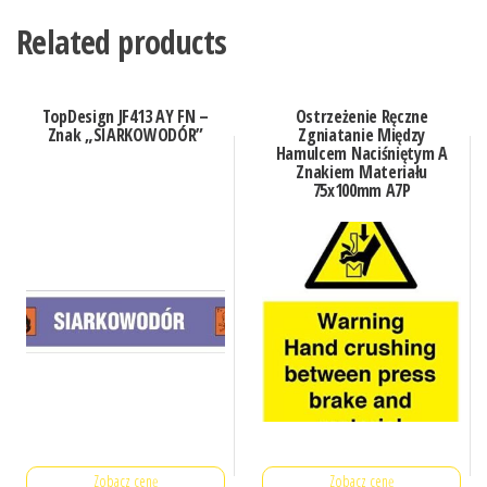
Related products
TopDesign JF413 AY FN –
Ostrzeżenie Ręczne
Znak „SIARKOWODÓR”
Zgniatanie Między
Hamulcem Naciśniętym A
Znakiem Materiału
75x100mm A7P
Zobacz cenę
Zobacz cenę