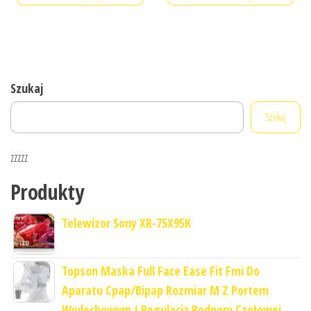
Szukaj
Szukaj
zzzzz
Produkty
Telewizor Sony XR-75X95K
Topson Maska Full Face Ease Fit Fmi Do
Aparatu Cpap/Bipap Rozmiar M Z Portem
Wydechowym I Regulacją Podpory Czołowej