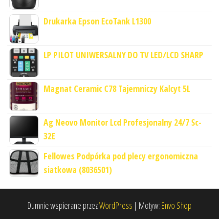
Drukarka Epson EcoTank L1300
LP PILOT UNIWERSALNY DO TV LED/LCD SHARP
Magnat Ceramic C78 Tajemniczy Kalcyt 5L
Ag Neovo Monitor Lcd Profesjonalny 24/7 Sc-
32E
Fellowes Podpórka pod plecy ergonomiczna
siatkowa (8036501)
Dumnie wspierane przez
WordPress
|
Motyw:
Envo Shop