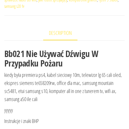
samsung s20 fe
DESCRIPTION
Bb021 Nie Używać Dźwigu W
Przypadku Pożaru
kiedy była premiera ps4, kabel sieciowy 10m, telewizor lg 65 cali oled,
ekspres siemens te658209rw, office dla mac, samsung mountain
sc5481, etui samsung s10, komputer all in one z tunerem tv, wifi ax,
samsung a50 ile cali
yyyyy
Instrukcje i znaki BHP