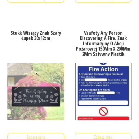
Stukk Wiszący Znak Szary
Vsafety Any Person
Łupek 30x12cm
Discovering A Fire. Znak
Informacyjny O Akcji
Pożarowej 150Mm X 200Mm
2Mm Sztywny Plastik
Zobacz cenę
Zobacz cenę