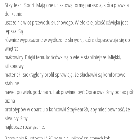
StayHear+ Sport. Mają one unikatową formę parasola, która pozwala
delikatnie
uszczelnić wlot przewodu słuchowego. W efekcie jakość dźwięku jest
lepsza. Są
również wyposażone w wydłużone skrzydła, które dopasowują się do
wnętrza
małżowiny. Dzięki temu końcówki są o wiele stabilniejsze. Miękki,
silikonowy
materiał i zaokrąglony profil sprawiają, że słuchawki są komfortowe i
stabilne
nawet po wielu godzinach. I tak powinno być: Opracowaliśmy ponad pół
tuzina
prototypów w oparciu o końcówki StayHear®, aby mieć pewność, że
stworzyliśmy
najlepsze rozwiązanie.
Parowanie Bluetooth i NFC pozwala uniknąć splątanych kabli