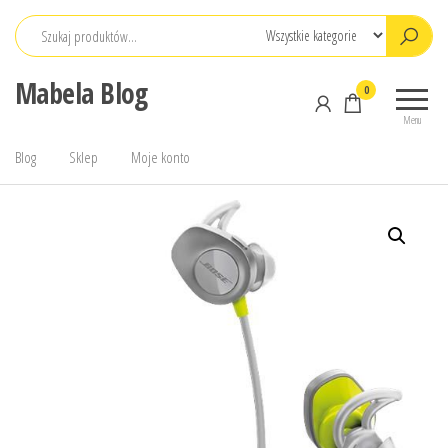
Przejdź
do
treści
Mabela Blog
0
Menu
Blog
Sklep
Moje konto