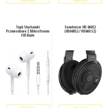
Zobacz cenę
Zobacz cenę
Topk Słuchawki
Sennheiser HD 660S2
Przewodowe Z Mikrofonem
(HD660S2 / HD660 S2)
F05 Białe
Zobacz cenę
Zobacz cenę