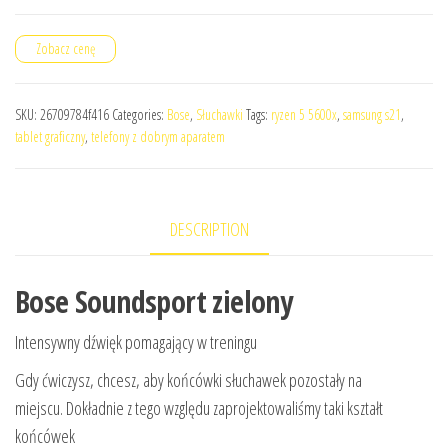
Zobacz cenę
SKU:
26709784f416
Categories:
Bose
,
Słuchawki
Tags:
ryzen 5 5600x
,
samsung s21
,
tablet graficzny
,
telefony z dobrym aparatem
DESCRIPTION
Bose Soundsport zielony
Intensywny dźwięk pomagający w treningu
Gdy ćwiczysz, chcesz, aby końcówki słuchawek pozostały na
miejscu. Dokładnie z tego względu zaprojektowaliśmy taki kształt
końcówek