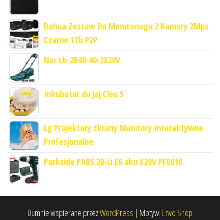
Dahua Zestaw Do Monitoringu 2 Kamery 2Mpx
Czarne 1Tb P2P
Nac Lb-2B40-40-2X20V
Inkubator do jaj Cleo 5
Lg Projektory Ekrany Monitory Interaktywne
Profesjonalne
Parkside PABS 20-Li E6 aku X20V PF0610
Dumnie wspierane przez
WordPress
|
Motyw:
Envo Shop