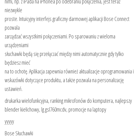
nimi, np. z iPada na iPhonea po odebraniu połączenia, jest teraz
niezwykle
proste. Intuicyjny interfejs graficzny darmowej aplikacji Bose Connect
pozwala
zarządzać wszystkimi połączeniami. Po sparowaniu z wieloma
urządzeniami
słuchawki będą się przełączać między nimi automatycznie gdy tylko
będziesz mieć
na to ochotę. Aplikacja zapewnia również aktualizacje oprogramowania i
wskazówki dotyczące produktu, a także pozwala na personalizację
ustawień.
drukarka wielofunkcyjna, ranking mikrofonów do komputera, najlepszy
blender kielichowy, lg gsl760mcdv, promocje na laptopy
yyyyy
Bose Słuchawki