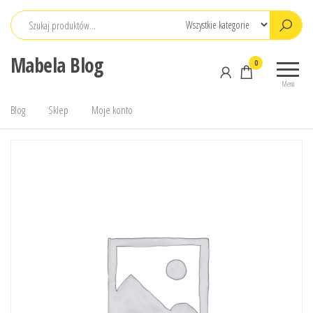
Przejdź
do
treści
Mabela Blog
0
Menu
Blog
Sklep
Moje konto