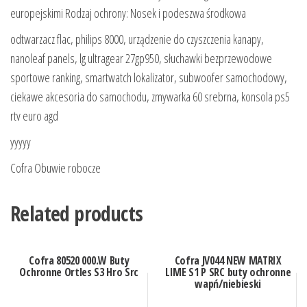
europejskimi Rodzaj ochrony: Nosek i podeszwa środkowa
odtwarzacz flac, philips 8000, urządzenie do czyszczenia kanapy,
nanoleaf panels, lg ultragear 27gp950, słuchawki bezprzewodowe
sportowe ranking, smartwatch lokalizator, subwoofer samochodowy,
ciekawe akcesoria do samochodu, zmywarka 60 srebrna, konsola ps5
rtv euro agd
yyyyy
Cofra Obuwie robocze
Related products
Cofra 80520 000.W Buty
Cofra JV044 NEW MATRIX
Ochronne Ortles S3 Hro Src
LIME S1 P SRC buty ochronne
wapń/niebieski