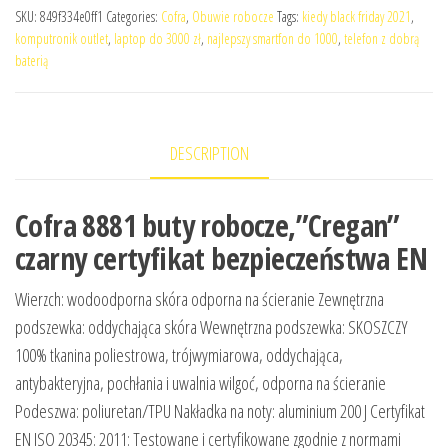
SKU:
849f334e0ff1
Categories:
Cofra
,
Obuwie robocze
Tags:
kiedy black friday 2021
,
komputronik outlet
,
laptop do 3000 zł
,
najlepszy smartfon do 1000
,
telefon z dobrą
baterią
DESCRIPTION
Cofra 8881 buty robocze,”Cregan”
czarny certyfikat bezpieczeństwa EN
Wierzch: wodoodporna skóra odporna na ścieranie Zewnętrzna
podszewka: oddychająca skóra Wewnętrzna podszewka: SKOSZCZY
100% tkanina poliestrowa, trójwymiarowa, oddychająca,
antybakteryjna, pochłania i uwalnia wilgoć, odporna na ścieranie
Podeszwa: poliuretan/TPU Nakładka na noty: aluminium 200 J Certyfikat
EN ISO 20345: 2011: Testowane i certyfikowane zgodnie z normami