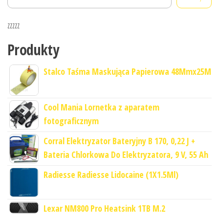
zzzzz
Produkty
Stalco Taśma Maskująca Papierowa 48Mmx25M
Cool Mania Lornetka z aparatem
fotograficznym
Corral Elektryzator Bateryjny B 170, 0,22 J +
Bateria Chlorkowa Do Elektryzatora, 9 V, 55 Ah
Radiesse Radiesse Lidocaine (1X1.5Ml)
Lexar NM800 Pro Heatsink 1TB M.2