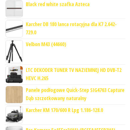
Black red white szafka Azteca
Karcher DB 180 lanca rotacyjna dla K7 2.642-
729.0
Velbon M43 (44660)
LTC DEKODER TUNER TV NAZIEMNEJ HD DVB-T2
HEVC H.265
Panele podłogowe Quick-Step SIG4763 Capture
Dąb szczotkowany naturalny
Karcher KM 170/600 R Lpg 1.186-128.0
Bcs Kamera Ea15Fsr3(H1) (BCSEA15FSR3H1)