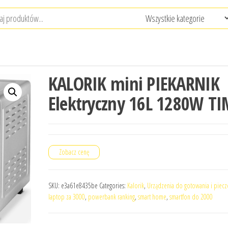
KALORIK mini PIEKARNIK
Elektryczny 16L 1280W T
Zobacz cenę
SKU:
e3a61e8435be
Categories:
Kalorik
,
Urządzenia do gotowania i piecz
laptop za 3000
,
powerbank ranking
,
smart home
,
smartfon do 2000