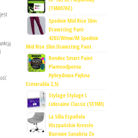
(T6M07AE)
jest
Spodnie Mid Rise Slim
Drawsting Pant
4203/Winw/M Spodnie
unkcją
Mid Rise Slim Drawsting Pant
l
Bondex Smart Paint
Plamoodporna
Hybrydowa Piękna
kość
Esmeralda 2,5L
Stylage Stylage L
Lidocaine Classic (1X1Ml)
La Silla Española
Hiszpańskie Krzesło
Biurowe Sanabria Ze