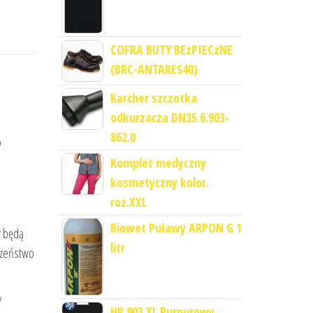
COFRA BUTY BEzPIECzNE
(BRC-ANTARES40)
Karcher szczotka
odkurzacza DN35 6.903-
862.0
%
Komplet medyczny
kosmetyczny kolor.
roz.XXL
Biowet Puławy ARPON G 1
y będą
litr
czeństwo
w
HP 903 XL Purpurowy