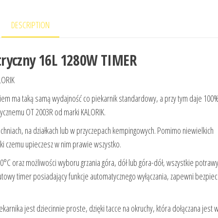
DESCRIPTION
tryczny 16L 1280W TIMER
ALORIK
eniem ma taką samą wydajność co piekarnik standardowy, a przy tym daje 100
ektrycznemu OT 2003R od marki KALORIK.
uchniach, na działkach lub w przyczepach kempingowych. Pomimo niewielkich
ęki czemu upieczesz w nim prawie wszystko.
30°C oraz możliwości wyboru grzania góra, dół lub góra-dół, wszystkie potraw
towy timer posiadający funkcje automatycznego wyłączania, zapewni bezpie
rnika jest dziecinnie proste, dzięki tacce na okruchy, która dołączana jest 