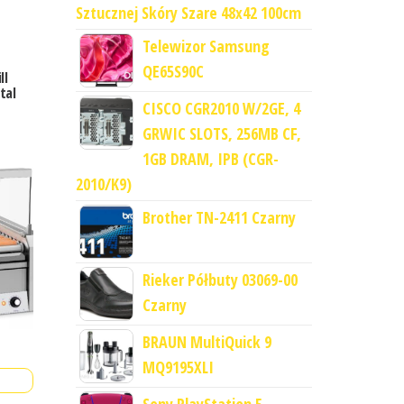
Sztucznej Skóry Szare 48x42 100cm
Telewizor Samsung
QE65S90C
ll
tal
CISCO CGR2010 W/2GE, 4
GRWIC SLOTS, 256MB CF,
1GB DRAM, IPB (CGR-
2010/K9)
Brother TN-2411 Czarny
Rieker Półbuty 03069-00
Czarny
BRAUN MultiQuick 9
MQ9195XLI