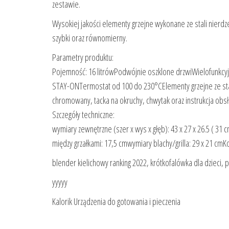
zestawie.
Wysokiej jakości elementy grzejne wykonane ze stali nierd
szybki oraz równomierny.
Parametry produktu:
Pojemność: 16 litrówPodwójnie oszklone drzwiWielofunkcyjny
STAY-ONTermostat od 100 do 230°CElementy grzejne ze stal
chromowany, tacka na okruchy, chwytak oraz instrukcja obsł
Szczegóły techniczne:
wymiary zewnętrzne (szer x wys x głęb): 43 x 27 x 26.5 ( 31
między grzałkami: 17,5 cmwymiary blachy/grilla: 29 x 21 cm
blender kielichowy ranking 2022, krótkofalówka dla dzieci,
yyyyy
Kalorik Urządzenia do gotowania i pieczenia