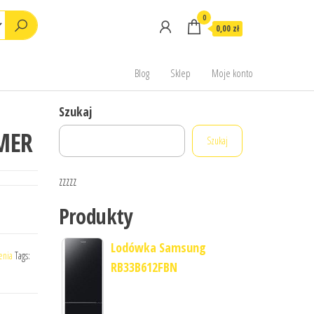
0
0,00 zł
Blog
Sklep
Moje konto
Szukaj
IMER
Szukaj
zzzzz
Produkty
Lodówka Samsung
enia
Tags:
RB33B612FBN