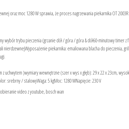
zewnej oraz moc 1280 W sprawia, że proces nagrzewania piekarnika OT 2003R 
 wybór trybu pieczenia (grzanie dół / góra / góra & dół60-minutowy timer z f
i nierdzewnejWyposażenie piekarnika: emaliowana blacha do pieczenia, gril
ugi.
 cm z uchwytem )wymiary wewnętrzne (szer x wys x głęb): 29 x 22 x 23cm, wyso
Kolor: srebrny / stalowyWaga: 5 kgMoc: 1280 WNapięcie: 230 V
 pobieranie video z youtube, bosch wan