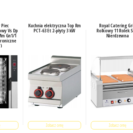
 Piec
Kuchnia elektryczna Top Rm
Royal Catering Gri
owy Vs Dp
PCT-63 Et 2-płyty 3 kW
Rolkowy 11 Rolek S
Mm Gn1/1
Nierdzewna
roniczne
)
ę
Zobacz cenę
Zobacz cenę