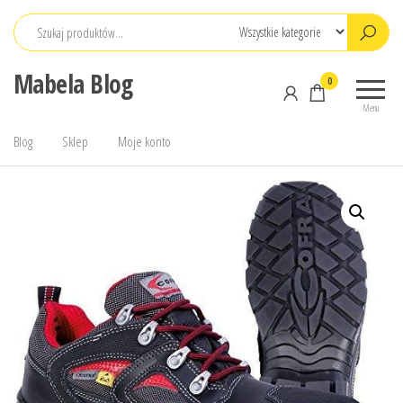
Przejdź
do
treści
Mabela Blog
0
Menu
Blog
Sklep
Moje konto