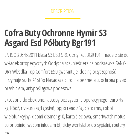
DESCRIPTION
Cofra Buty Ochronne Hymir S3
Asgard Esd Półbuty Bgr191
EN ISO 20345:2011 klasa S3 ESD SRC Certyfikat BGR191 – nadaje się do
wkładek ortopedycznych Oddychająca, nieścieralna podszewka SANY-
DRY Wkładka Top Comfort ESD gwarantuje idealną przyczepność i
utrzymuje suchość stóp Nasadka ochronna bez metalu, ochrona przed
przebiciem, antypoślizgowa podeszwa
akcesoria do xbox one, laptopy bez systemu operacyjnego, euro rtv
agd łódź, rtv euro agd gostyń, oppo reno z 5g, co to rms, robot
wielofunkcyjny, xiaomi cleaner g10, karta śieciowa, smartwatch motus
color opinie, wacom intuos m bt, cichy wentylator do sypialni, routery
lte