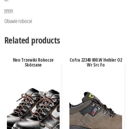
yyyyy
Obuwie robocze
Related products
Neo Trzewiki Robocze
Cofra 22340 000.W Heibler O2
Skórzane
Wr Src Fo