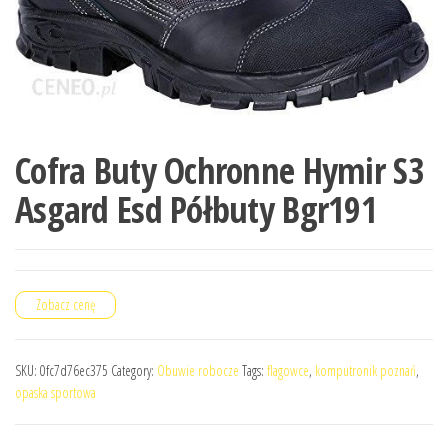
Cofra Buty Ochronne Hymir S3
Asgard Esd Półbuty Bgr191
Zobacz cenę
SKU:
0fc7d76ec375
Category:
Obuwie robocze
Tags:
flagowce
,
komputronik poznań
,
opaska sportowa