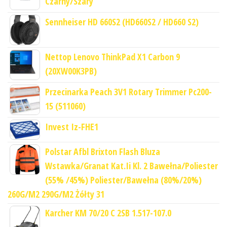
Czarny/Szary
Sennheiser HD 660S2 (HD660S2 / HD660 S2)
Nettop Lenovo ThinkPad X1 Carbon 9
(20XW00K3PB)
Przecinarka Peach 3V1 Rotary Trimmer Pc200-
15 (511060)
Invest Iz-FHE1
Polstar Afbl Brixton Flash Bluza
Wstawka/Granat Kat.Ii Kl. 2 Bawełna/Poliester
(55% /45%) Poliester/Bawełna (80%/20%)
260G/M2 290G/M2 Żółty 31
Karcher KM 70/20 C 2SB 1.517-107.0