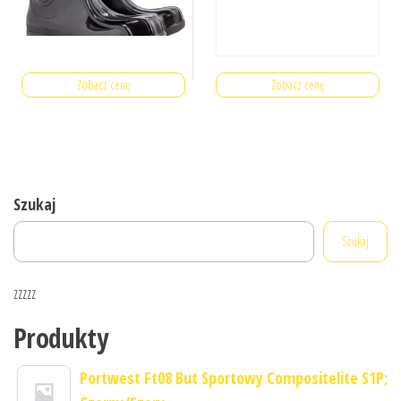
Zobacz cenę
Zobacz cenę
Szukaj
Szukaj
zzzzz
Produkty
Portwest Ft08 But Sportowy Compositelite S1P;