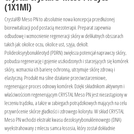
(1X1Ml)
Crystal® Meso PN to absolutnie nowa koncepcja przedłużonej
biorewitalizacji pod postacią mezoterapii. Preparat zapewnia
odbudowę i wzmocnienie regeneracji skóry w delikatnych obszarach
takich jak: okolice oczu, okolice ust, szyja, dekolt.
Polideoksyrybonukleotyd (PDRN) zwiększa potencjał naprawczy skóry,
pobudza regenerację i gojenie uszkodzonych i starzejących się komórek
skóry, wzmacnia ich barierę ochronną, utrzymuje skórę zdrową i
elastyczną. Produkt ma silne działanie przeciwstarzeniowe,
regenerujące proces odnowy komórek. Dzięki składnikom aktywnym i
właściwościom regenerującym CRYSTAL Meso PN jest niezastąpiony w
leczeniu trądziku, a także w zabiegach potrądzikowych mających na celu
przywrócenie skórze gładkości i zdrowego kolorytu. W skład CRYSTAL
Meso PN wchodzi ekstrakt kwasu dezoksyrybonukleinowego (DNA)
wyekstrahowany z mleczu samca łososia, który został dokładnie