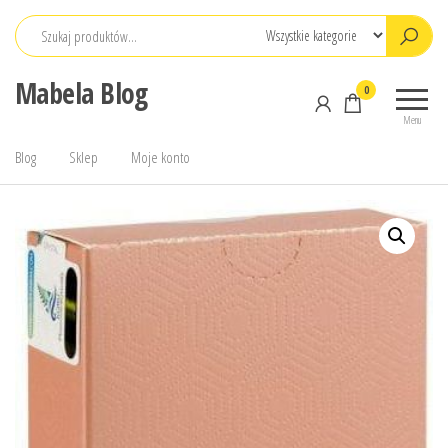
Przejdź
do
treści
Mabela Blog
0
Menu
Blog
Sklep
Moje konto