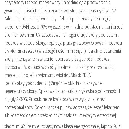
oczyszczony i zdepolimeryzowany. Ta technologia przetwarzania
gwarantuje absolutne bezpieczeństwo stosowania zastrzyków DNA.
Zaletami produktu są: widoczny efekt już po pierwszym zabiegu;
stężenie PDRN jest o 70% wyższe niż w innych produktach; chroni przed
promieniowaniem UV. Zastosowanie: regeneracja skóry pod oczami,
redukcja wiotkości skóry, regulacja pracy gruczołów łojowych, redukcja
płytkich zmarszczek (w szczególności mimicznych) i oznak fotostarzenia
skóry, intensywne nawilżenie, poprawa elastyczności, redukcja
przebarwień, odbudowa skóry po zimie, dla skóry zestresowanej,
zmęczonej, z przebarwieniami, wiotkiej. Skład: PDRN
(polideoksyrybonukleotyd) 2mg/ml – składnik intensywnie
regenerujący skórę. Opakowanie: ampułkostrzykawka o pojemności 1
ml, igły 2x34G. Produkt może być stosowany wyłącznie przez
profesjonalistów. Dokonując zakupu oświadczasz, że jesteś lekarzem
lub kosmetologiem przeszkolonym z zakresu medycyny estetycznej.
xiaomi mi a2 lite rtv euro agd, nowa klasa energetyczna e, laptop i9, lg