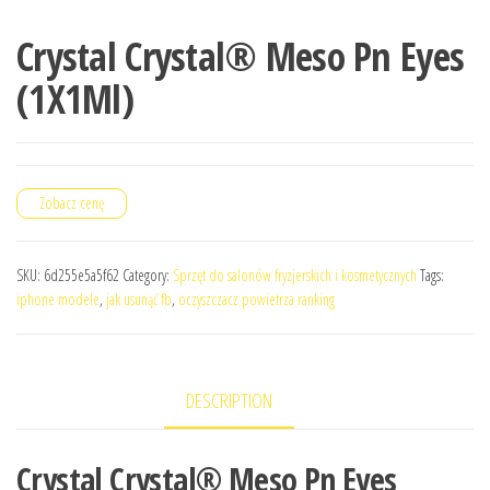
Crystal Crystal® Meso Pn Eyes
(1X1Ml)
Zobacz cenę
SKU:
6d255e5a5f62
Category:
Sprzęt do salonów fryzjerskich i kosmetycznych
Tags:
iphone modele
,
jak usunąć fb
,
oczyszczacz powietrza ranking
DESCRIPTION
Crystal Crystal® Meso Pn Eyes