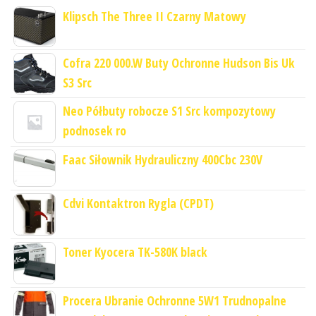
Klipsch The Three II Czarny Matowy
Cofra 220 000.W Buty Ochronne Hudson Bis Uk
S3 Src
Neo Półbuty robocze S1 Src kompozytowy
podnosek ro
Faac Siłownik Hydrauliczny 400Cbc 230V
Cdvi Kontaktron Rygla (CPDT)
Toner Kyocera TK-580K black
Procera Ubranie Ochronne 5W1 Trudnopalne