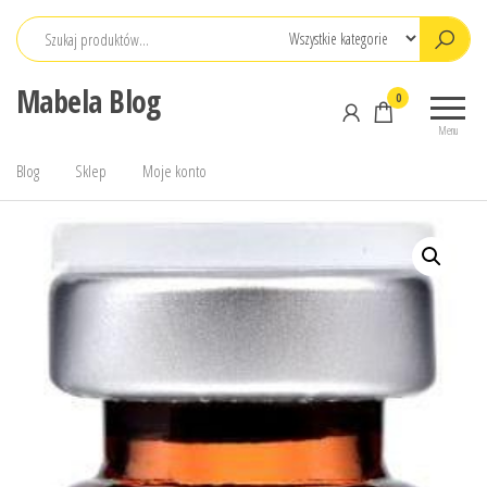
Przejdź
do
treści
Mabela Blog
0
Menu
Blog
Sklep
Moje konto