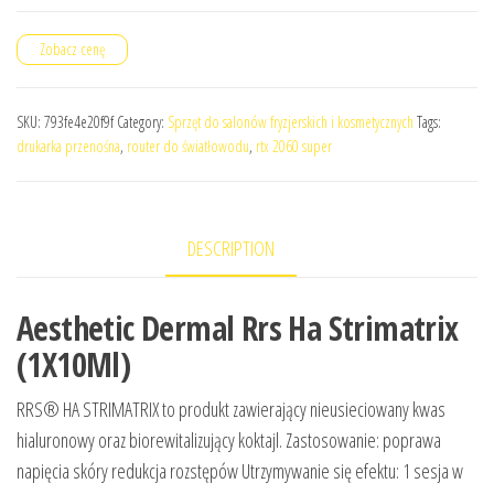
Zobacz cenę
SKU:
793fe4e20f9f
Category:
Sprzęt do salonów fryzjerskich i kosmetycznych
Tags:
drukarka przenośna
,
router do światłowodu
,
rtx 2060 super
DESCRIPTION
Aesthetic Dermal Rrs Ha Strimatrix
(1X10Ml)
RRS® HA STRIMATRIX to produkt zawierający nieusieciowany kwas
hialuronowy oraz biorewitalizujący koktajl. Zastosowanie: poprawa
napięcia skóry redukcja rozstępów Utrzymywanie się efektu: 1 sesja w