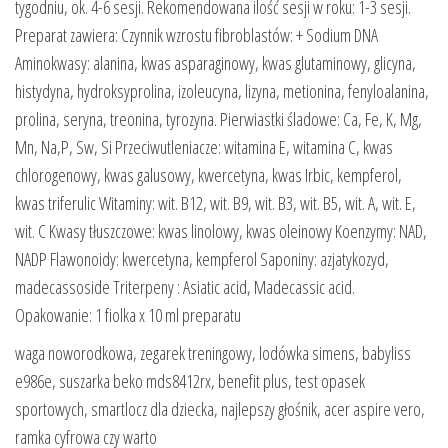
tygodniu, ok. 4-6 sesji. Rekomendowana ilość sesji w roku: 1-3 sesji.
Preparat zawiera: Czynnik wzrostu fibroblastów: + Sodium DNA
Aminokwasy: alanina, kwas asparaginowy, kwas glutaminowy, glicyna,
histydyna, hydroksyprolina, izoleucyna, lizyna, metionina, fenyloalanina,
prolina, seryna, treonina, tyrozyna. Pierwiastki śladowe: Ca, Fe, K, Mg,
Mn, Na,P, Sw, Si Przeciwutleniacze: witamina E, witamina C, kwas
chlorogenowy, kwas galusowy, kwercetyna, kwas Irbic, kempferol,
kwas triferulic Witaminy: wit. B12, wit. B9, wit. B3, wit. B5, wit. A, wit. E,
wit. C Kwasy tłuszczowe: kwas linolowy, kwas oleinowy Koenzymy: NAD,
NADP Flawonoidy: kwercetyna, kempferol Saponiny: azjatykozyd,
madecassoside Triterpeny : Asiatic acid, Madecassic acid.
Opakowanie: 1 fiolka x 10 ml preparatu
waga noworodkowa, zegarek treningowy, lodówka simens, babyliss
e986e, suszarka beko mds8412rx, benefit plus, test opasek
sportowych, smartlocz dla dziecka, najlepszy głośnik, acer aspire vero,
ramka cyfrowa czy warto