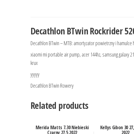
Decathlon BTwin Rockrider 520
Decathlon BTwin – MTB: amortyzator powietrzny i hamulce 
xiaomi mi portable air pump, acer 144hz, samsung galaxy 2
krux
yyyyy
Decathlon BTwin Rowery
Related products
Merida Matts 7.30 Niebieski
Kellys Gibon 30 27
Czarny 27,5 2022
2022