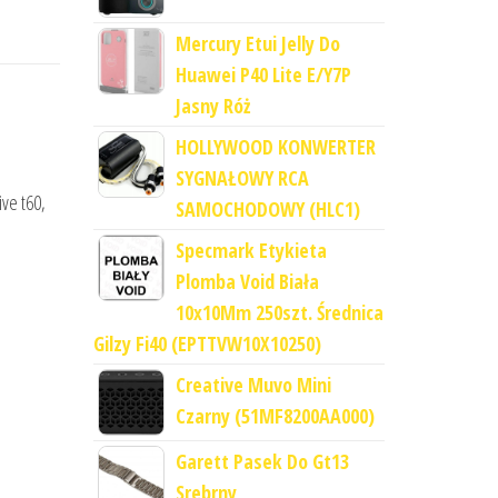
Mercury Etui Jelly Do
Huawei P40 Lite E/Y7P
Jasny Róż
HOLLYWOOD KONWERTER
SYGNAŁOWY RCA
ve t60,
SAMOCHODOWY (HLC1)
Specmark Etykieta
Plomba Void Biała
10x10Mm 250szt. Średnica
Gilzy Fi40 (EPTTVW10X10250)
Creative Muvo Mini
Czarny (51MF8200AA000)
Garett Pasek Do Gt13
Srebrny