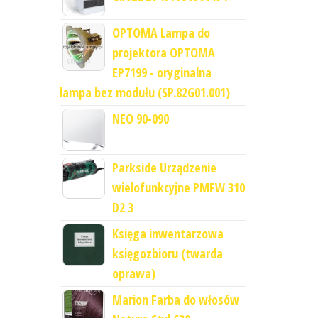
OPTOMA Lampa do
projektora OPTOMA
EP7199 - oryginalna
lampa bez modułu (SP.82G01.001)
NEO 90-090
Parkside Urządzenie
wielofunkcyjne PMFW 310
D2 3
Księga inwentarzowa
księgozbioru (twarda
oprawa)
Marion Farba do włosów