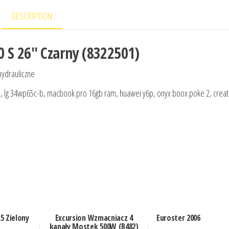
DESCRIPTION
 S 26″ Czarny (8322501)
hydrauliczne
1, lg 34wp65c-b, macbook pro 16gb ram, huawei y6p, onyx boox poke 2, creati
,5 Zielony
Excursion Wzmacniacz 4
Euroster 2006
kanały Mostek 500W (B482)