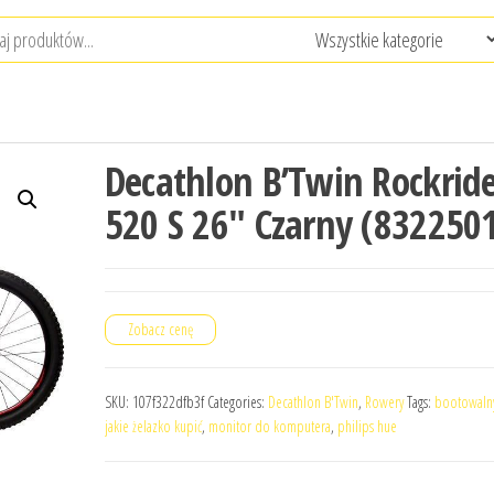
Decathlon B’Twin Rockrid
520 S 26″ Czarny (832250
Zobacz cenę
SKU:
107f322dfb3f
Categories:
Decathlon B'Twin
,
Rowery
Tags:
bootowalny
jakie żelazko kupić
,
monitor do komputera
,
philips hue