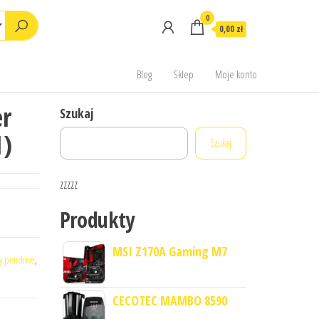
0
0,00 zł
Blog
Sklep
Moje konto
er
Szukaj
1)
Szukaj
zzzzz
Produkty
MSI Z170A Gaming M7
 pendrive
,
CECOTEC MAMBO 8590