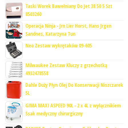
Taski Worek Bawełniany Do Jet 38 50 5 Szt
8503260
Operacja Ninja - Jrn Lier Horst, Hans Jrgen
Sandnes, Katarzyna Tun
Neo Zestaw wykrętaków 09-605
Milwaukee Zestaw Kluczy z grzechotką
4932478558
Dahle Duży Płyn Olej Do Konserwacji Niszczarek
5L
GIMA MAXI ASPEED 90L - 2 x 4L z wyłącznikiem
Ssak medyczny chirurgiczny