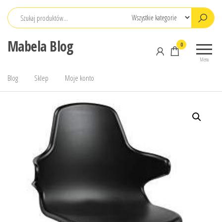
Przejdź
do
treści
Mabela Blog
0
Menu
Blog
Sklep
Moje konto