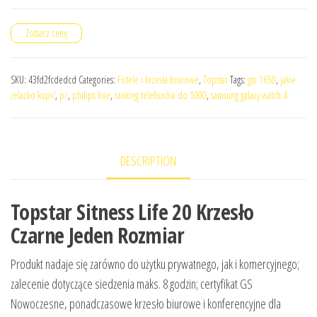
Zobacz cenę
SKU:
43fd2fcdedcd
Categories:
Fotele i krzesła biurowe
,
Topstar
Tags:
gtx 1650
,
jakie
żelazko kupić
,
pc
,
philips hue
,
ranking telefonów do 1000
,
samsung galaxy watch 4
DESCRIPTION
Topstar Sitness Life 20 Krzesło
Czarne Jeden Rozmiar
Produkt nadaje się zarówno do użytku prywatnego, jak i komercyjnego;
zalecenie dotyczące siedzenia maks. 8 godzin; certyfikat GS
Nowoczesne, ponadczasowe krzesło biurowe i konferencyjne dla