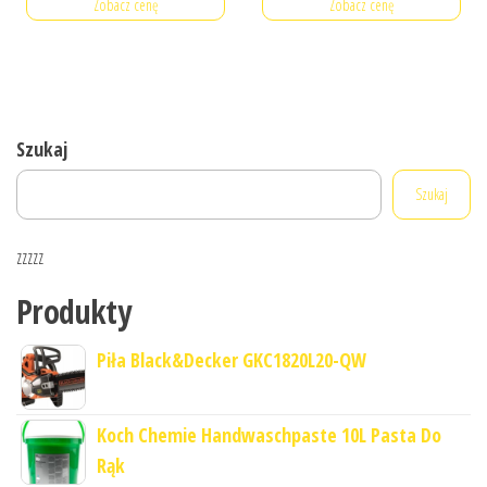
Zobacz cenę
Zobacz cenę
Szukaj
Szukaj
zzzzz
Produkty
Piła Black&Decker GKC1820L20-QW
Koch Chemie Handwaschpaste 10L Pasta Do
Rąk