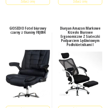
Zobacz cenę
Zobacz cenę
GIOSEDIO Fotel biurowy
Diaryan Amazon Markowe
czarny z tkaniny FBJ004
Krzesło Biurowe
Ergonomiczne Z Siateczki
Podparciem Lędźwiowym
Podłokietnikami I
Regulowanym Zagłówkiem
Regulacja Wysoko