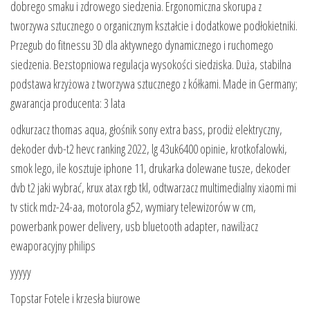
dobrego smaku i zdrowego siedzenia. Ergonomiczna skorupa z
tworzywa sztucznego o organicznym kształcie i dodatkowe podłokietniki.
Przegub do fitnessu 3D dla aktywnego dynamicznego i ruchomego
siedzenia. Bezstopniowa regulacja wysokości siedziska. Duża, stabilna
podstawa krzyżowa z tworzywa sztucznego z kółkami. Made in Germany;
gwarancja producenta: 3 lata
odkurzacz thomas aqua, głośnik sony extra bass, prodiż elektryczny,
dekoder dvb-t2 hevc ranking 2022, lg 43uk6400 opinie, krotkofalowki,
smok lego, ile kosztuje iphone 11, drukarka dolewane tusze, dekoder
dvb t2 jaki wybrać, krux atax rgb tkl, odtwarzacz multimedialny xiaomi mi
tv stick mdz-24-aa, motorola g52, wymiary telewizorów w cm,
powerbank power delivery, usb bluetooth adapter, nawilżacz
ewaporacyjny philips
yyyyy
Topstar Fotele i krzesła biurowe