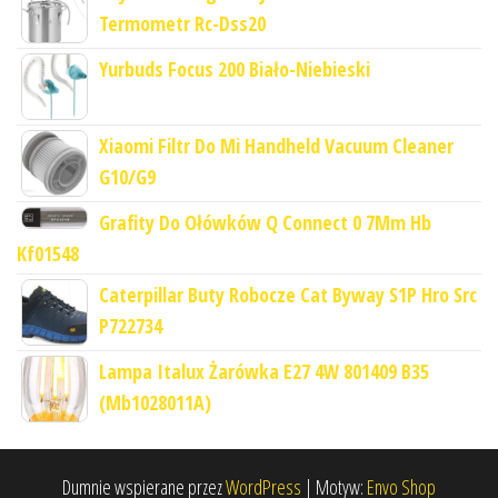
Termometr Rc-Dss20
Yurbuds Focus 200 Biało-Niebieski
Xiaomi Filtr Do Mi Handheld Vacuum Cleaner
G10/G9
Grafity Do Ołówków Q Connect 0 7Mm Hb
Kf01548
Caterpillar Buty Robocze Cat Byway S1P Hro Src
P722734
Lampa Italux Żarówka E27 4W 801409 B35
(Mb1028011A)
Dumnie wspierane przez
WordPress
|
Motyw:
Envo Shop