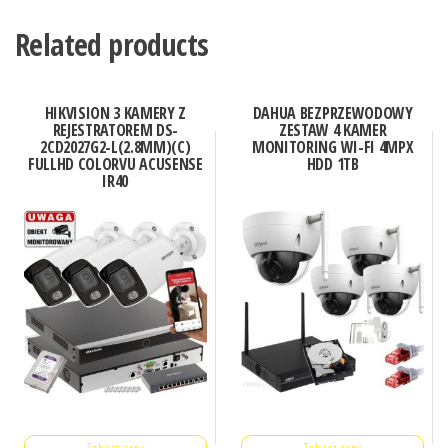
Related products
HIKVISION 3 KAMERY Z
DAHUA BEZPRZEWODOWY
REJESTRATOREM DS-
ZESTAW 4 KAMER
2CD2027G2-L(2.8MM)(C)
MONITORING WI-FI 4MPX
FULLHD COLORVU ACUSENSE
HDD 1TB
IR40