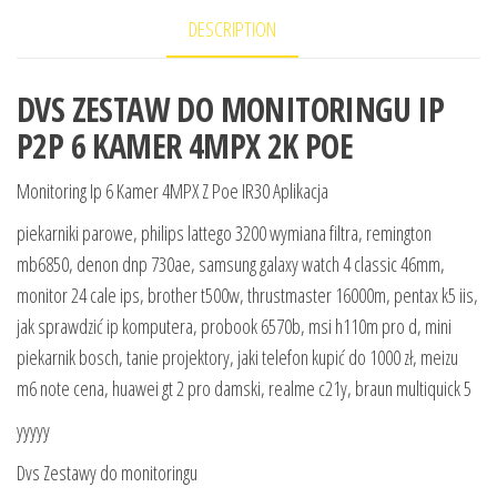
DESCRIPTION
DVS ZESTAW DO MONITORINGU IP
P2P 6 KAMER 4MPX 2K POE
Monitoring Ip 6 Kamer 4MPX Z Poe IR30 Aplikacja
piekarniki parowe, philips lattego 3200 wymiana filtra, remington
mb6850, denon dnp 730ae, samsung galaxy watch 4 classic 46mm,
monitor 24 cale ips, brother t500w, thrustmaster 16000m, pentax k5 iis,
jak sprawdzić ip komputera, probook 6570b, msi h110m pro d, mini
piekarnik bosch, tanie projektory, jaki telefon kupić do 1000 zł, meizu
m6 note cena, huawei gt 2 pro damski, realme c21y, braun multiquick 5
yyyyy
Dvs Zestawy do monitoringu