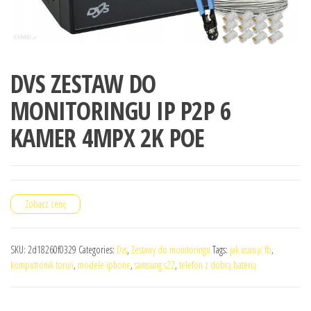
DVS ZESTAW DO
MONITORINGU IP P2P 6
KAMER 4MPX 2K POE
Zobacz cenę
SKU:
2d18260f0329
Categories:
Dvs
,
Zestawy do monitoringu
Tags:
jak usunąć fb
,
komputronik toruń
,
modele iphone
,
samsung s22
,
telefon z dobrą baterią