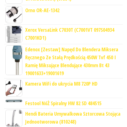
Orno OR-AE-1342
Xerox VersaLink C7030T (C7001VT 097S04934
C7001KD1)
Edenox [Zestaw] Napęd Do Blendera Miksera
Ręcznego Ze Stałą Prędkością 450W Tvf 450 I
Ramię Miksujące Blendujące 430mm Bt 43
19001633+19001619
Kamera WiFi do ukrycia M8 720P HD
Festool NóŻ Spiralny HW 82 SD 484515
Hendi Bateria Umywalkowa Sztorcowa Stojąca
Jednootworowa (810248)