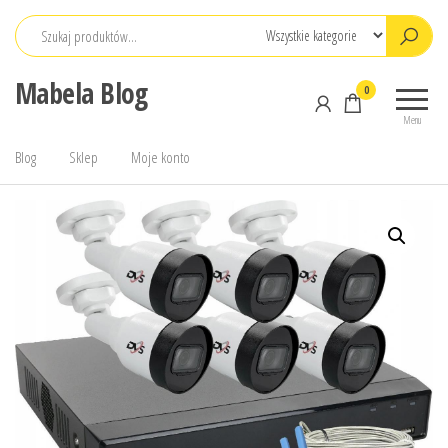
Przejdź
do
treści
Mabela Blog
0
Menu
Blog
Sklep
Moje konto