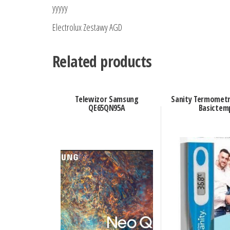
yyyyy
Electrolux Zestawy AGD
Related products
Telewizor Samsung
Sanity Termomet
QE65QN95A
Basictem