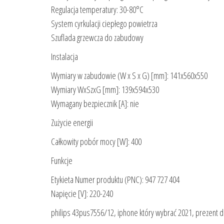
Regulacja temperatury: 30-80°C
System cyrkulacji ciepłego powietrza
Szuflada grzewcza do zabudowy
Instalacja
Wymiary w zabudowie (W x S x G) [mm]: 141x560x550
Wymiary WxSzxG [mm]: 139x594x530
Wymagany bezpiecznik [A]: nie
Zużycie energii
Całkowity pobór mocy [W]: 400
Funkcje
Etykieta Numer produktu (PNC): 947 727 404
Napięcie [V]: 220-240
philips 43pus7556/12, iphone który wybrać 2021, prezent dla