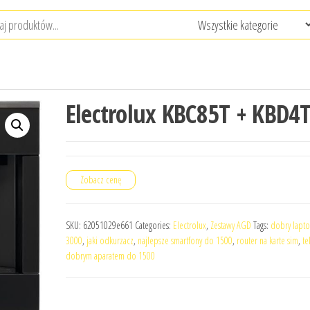
Electrolux KBC85T + KBD4
Zobacz cenę
SKU:
62051029e661
Categories:
Electrolux
,
Zestawy AGD
Tags:
dobry lapt
3000
,
jaki odkurzacz
,
najlepsze smartfony do 1500
,
router na karte sim
,
te
dobrym aparatem do 1500