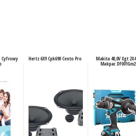
r Cyfrowy
Hertz 6X9 Cpk690 Cento Pro
Makita 40,0V Xgt 2X
p
Makpac Df001Gm2