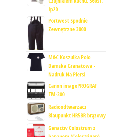
Czujnikiem Ruchu, 360St.
Ip20
Portwest Spodnie
Zewnętrzne 3000
M&C Koszulka Polo
Damska Granatowa -
Nadruk Na Piersi
Canon imagePROGRAF
TM-300
Radioodtwarzacz
Blaupunkt HR5BR brązowy
Genactiv Colostrum z
bananem (Colostrigen),