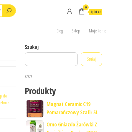
0
0,00 zł
Blog
Sklep
Moje konto
T
Szukaj
Szukaj
zzzzz
Produkty
op do
lefon z
Magnat Ceramic C19
Pomarańczowy Szafir 5L
Orno Gniazdo Żarówki Z