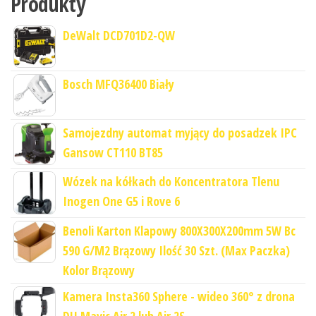
Produkty
DeWalt DCD701D2-QW
Bosch MFQ36400 Biały
Samojezdny automat myjący do posadzek IPC
Gansow CT110 BT85
Wózek na kółkach do Koncentratora Tlenu
Inogen One G5 i Rove 6
Benoli Karton Klapowy 800X300X200mm 5W Bc
590 G/M2 Brązowy Ilość 30 Szt. (Max Paczka)
Kolor Brązowy
Kamera Insta360 Sphere - wideo 360° z drona
DJI Mavic Air 2 lub Air 2S