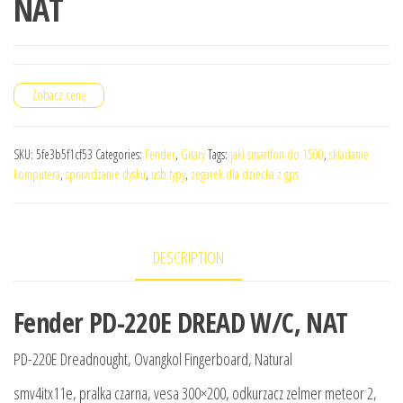
NAT
Zobacz cenę
SKU:
5fe3b5f1cf53
Categories:
Fender
,
Gitary
Tags:
jaki smartfon do 1500
,
składanie
komputera
,
sprawdzanie dysku
,
usb typy
,
zegarek dla dziecka z gps
DESCRIPTION
Fender PD-220E DREAD W/C, NAT
PD-220E Dreadnought, Ovangkol Fingerboard, Natural
smv4itx11e, pralka czarna, vesa 300×200, odkurzacz zelmer meteor 2,