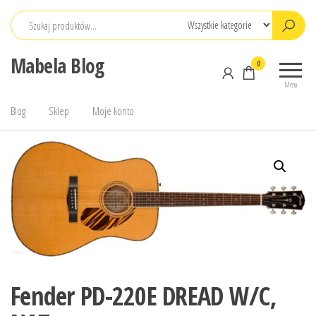
Przejdź
do
treści
Mabela Blog
0
Menu
Blog
Sklep
Moje konto
Fender PD-220E DREAD W/C,