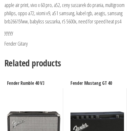
apple air print, vivo x 60 pro, a52, ceny suszarek do prania, multigroom
philips, oppo a72, viomi v9, a51 samsung, kabel rgb, aeagis, samsung
brb26615fww, babyliss suszarka, r5 5600x, need for speed heat ps4
yyyyy
Fender Gitary
Related products
Fender Rumble 40 V3
Fender Mustang GT 40