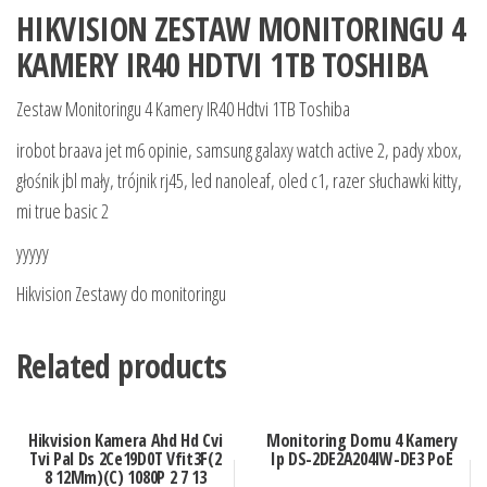
HIKVISION ZESTAW MONITORINGU 4
KAMERY IR40 HDTVI 1TB TOSHIBA
Zestaw Monitoringu 4 Kamery IR40 Hdtvi 1TB Toshiba
irobot braava jet m6 opinie, samsung galaxy watch active 2, pady xbox,
głośnik jbl mały, trójnik rj45, led nanoleaf, oled c1, razer słuchawki kitty,
mi true basic 2
yyyyy
Hikvision Zestawy do monitoringu
Related products
Hikvision Kamera Ahd Hd Cvi
Monitoring Domu 4 Kamery
Tvi Pal Ds 2Ce19D0T Vfit3F(2
Ip DS-2DE2A204IW-DE3 PoE
8 12Mm)(C) 1080P 2 7 13