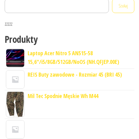
Szukaj
zzzzz
Produkty
Laptop Acer Nitro 5 AN515-58
15,6"/i5/8GB/512GB/NoOS (NH.QFJEP.00E)
REIS Buty zawodowe - Rozmiar 45 (BRI 45)
Mil Tec Spodnie Męskie Wh M44