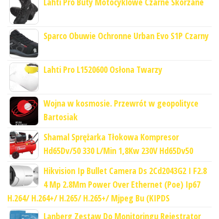
Lahti Pro Buty Motocyklowe Czarne Skórzane
Sparco Obuwie Ochronne Urban Evo S1P Czarny
Lahti Pro L1520600 Osłona Twarzy
Wojna w kosmosie. Przewrót w geopolityce
Bartosiak
Shamal Sprężarka Tłokowa Kompresor
Hd65Dv/50 330 L/Min 1,8Kw 230V Hd65Dv50
Hikvision Ip Bullet Camera Ds 2Cd2043G2 I F2.8
4 Mp 2.8Mm Power Over Ethernet (Poe) Ip67
H.264/ H.264+/ H.265/ H.265+/ Mjpeg Bu (KIPDS
Lanberg Zestaw Do Monitoringu Rejestrator