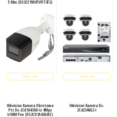
5 Mm (DS2CE19D0TVFIT3F2)
Zobacz cenę
Zobacz cenę
Hikvision Kamera Obrotowa
Hikvision Kamera Ds-
Ptz Ds-2Cd1A43G0-Iz 4Mpx
2Cd2346G2-I
Ir50M Poe (DS2CD1A43G0IZ)