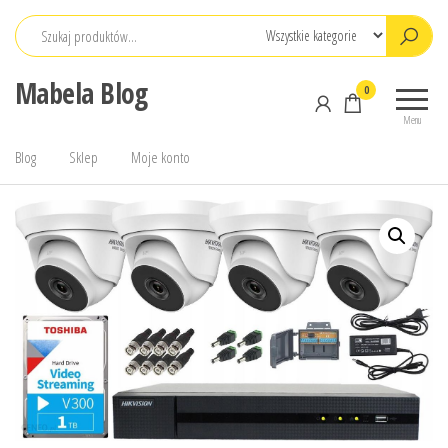
Przejdź
do
treści
Mabela Blog
0
Menu
Blog
Sklep
Moje konto