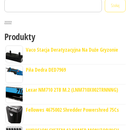
Szukaj
zzzzz
Produkty
Vaco Stacja Deratyzacyjna Na Duże Gryzonie
Piła Dedra DED7969
Lexar NM710 2TB M.2 (LNM710X002TRNNNG)
Fellowes 4675002 Shredder Powershred 75Cs