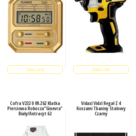
Zobacz cenę
Zobacz cenę
Cofra V232 0 09.Z62 Klatka
Vidaxl Vidxl Regał Z 4
Piersiowa Robocza”Ginevra”
Koszami Tkaniny Stalowy
Biały/Antracyt 62
Czarny