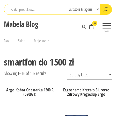
Przejdź
do
treści
Mabela Blog
0
Menu
Blog
Sklep
Moje konto
smartfon do 1500 zł
Showing 1–16 of 103 results
Argo Kobra Obcinarka 1300 R
Ergoshame Krzesło Biurowe
(520071)
Zdrowy Kręgosłup Ergo