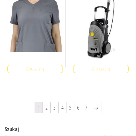
Zobacz cenę
Zobacz cenę
1
2
3
4
5
6
7
→
Szukaj