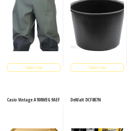
Zobacz cenę
Zobacz cenę
Casio Vintage A100WEG 9AEF
DeWalt DCF887N