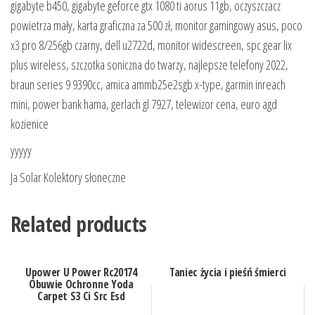
gigabyte b450, gigabyte geforce gtx 1080 ti aorus 11gb, oczyszczacz
powietrza mały, karta graficzna za 500 zł, monitor gamingowy asus, poco
x3 pro 8/256gb czarny, dell u2722d, monitor widescreen, spc gear lix
plus wireless, szczotka soniczna do twarzy, najlepsze telefony 2022,
braun series 9 9390cc, amica ammb25e2sgb x-type, garmin inreach
mini, power bank hama, gerlach gl 7927, telewizor cena, euro agd
kozienice
yyyyy
Ja Solar Kolektory słoneczne
Related products
Upower U Power Rc20174
Taniec życia i pieśń śmierci
Obuwie Ochronne Yoda
Carpet S3 Ci Src Esd