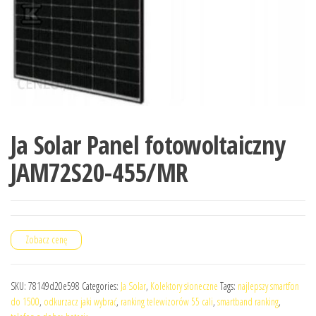
Ja Solar Panel fotowoltaiczny
JAM72S20-455/MR
Zobacz cenę
SKU:
78149d20e598
Categories:
Ja Solar
,
Kolektory słoneczne
Tags:
najlepszy smartfon
do 1500
,
odkurzacz jaki wybrać
,
ranking telewizorów 55 cali
,
smartband ranking
,