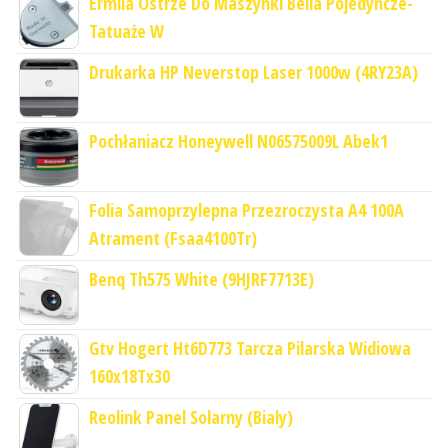
Ermila Ostrze Do Maszynki Bella Pojedyńcze-
Tatuaże W
Drukarka HP Neverstop Laser 1000w (4RY23A)
Pochłaniacz Honeywell N06575009L Abek1
Folia Samoprzylepna Przezroczysta A4 100A
Atrament (Fsaa4100Tr)
Benq Th575 White (9HJRF7713E)
Gtv Hogert Ht6D773 Tarcza Pilarska Widiowa
160x18Tx30
Reolink Panel Solarny (Bialy)