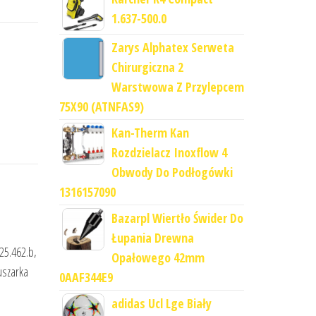
1.637-500.0
Zarys Alphatex Serweta
Chirurgiczna 2
Warstwowa Z Przylepcem
75X90 (ATNFAS9)
Kan-Therm Kan
Rozdzielacz Inoxflow 4
Obwody Do Podłogówki
1316157090
Bazarpl Wiertło Świder Do
Łupania Drewna
25.462.b,
Opałowego 42mm
uszarka
0AAF344E9
adidas Ucl Lge Biały