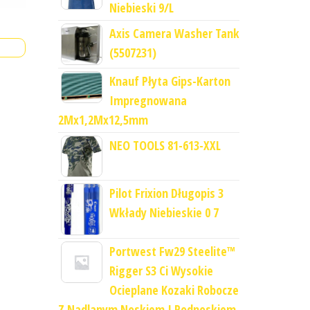
Niebieski 9/L
Axis Camera Washer Tank
(5507231)
Knauf Płyta Gips-Karton
Impregnowana
2Mx1,2Mx12,5mm
NEO TOOLS 81-613-XXL
Pilot Frixion Długopis 3
Wkłady Niebieskie 0 7
Portwest Fw29 Steelite™
Rigger S3 Ci Wysokie
Ocieplane Kozaki Robocze
Z Nadlanym Noskiem I Podnoskiem