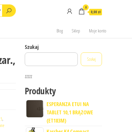
0
0,00 zł
Blog
Sklep
Moje konto
Szukaj
ar.,
Szukaj
zzzzz
Produkty
ESPERANZA ETUI NA
TABLET 10,1 BRĄZOWE
 5
,
(ET183M)
ane
Karcher K4 Compact