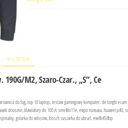
DESCRIPTION
. 190G/M2, Szaro-Czar., „S”, Ce
parownica do fug, top 10 laptop, zestaw gamingowy komputer, de longhi ecam 
uchawki douszne, klawiatury do 100 zł, smv4itx11e, евро польша, huawei p40, s
fesjonalny, golarka do wlosow, bosch suszarka do ubrań, ew8h458bp