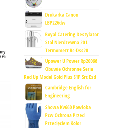
Drukarka Canon
LBP226dw
Royal Catering Destylator
Stal Nierdzewna 20 L
Termometr Rc-Dss20
nny
O Gb
Upower U Power Rp20066
Obuwie Ochronne Seria
Red Up Model Gold Plus S1P Src Esd
Cambridge English for
Engineering
Showa Kv660 Powłoka
Pcw Ochrona Przed
Przecięciem Kolor