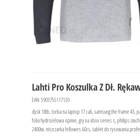
Lahti Pro Koszulka Z Dł. Rękaw
EAN: 5903755117120
dysk 18tb, torba na laptop 17 cali, samsung the frame 43, 
folia hydrożelowa opinie, gry na xbox series s, philips sł
2400w, niszczarka fellowes 60cs, tablet do rysowania pro