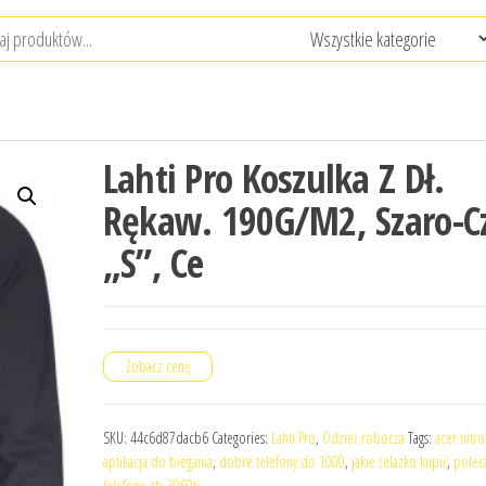
Lahti Pro Koszulka Z Dł.
Rękaw. 190G/M2, Szaro-Cz
„S”, Ce
Zobacz cenę
SKU:
44c6d87dacb6
Categories:
Lahti Pro
,
Odzież robocza
Tags:
acer nitro
aplikacja do biegania
,
dobre telefony do 1000
,
jakie żelazko kupić
,
polec
telefony
,
rtx 3060ti