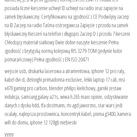
posiada liczne kieszenie uchwyt ID uchwyt na radio oraz zapięcie na
zamek błyskawiczny. Certyfikowano na zgodność z CE Podwójny zaczep
na ID Zaczep na radio Taśma ostrzegawcza Zapięcie z przodu na zamek
błyskawiczny Kieszeń na telefon i długopis Zaczep D z przodu 7 kieszeni
Chłodzący materiał siatkowy Dwie dolne naszyte kieszenie Pełna
zgodność z brytyjską normą kolejową RIS 3279-TOM (jedynie kolor
pomarańczowy) Pełna zgodność z EN ISO 20471
wejscie usb, drukarka laserowa a atramentowa, iphone 12 pro raty,
kabel dvi-d, delonghi primadonna exclusive, lekki laptop 17 cali, msi
x470 gaming pro carbon, blender philips kielichowy, garnki zestaw
indukcja, samsung galaxy a21s, wiwa h.265 maxx opinie, odzyskiwanie
danych z dysku hdd, tfa dostmann, rtv agd jaworzno, star wars jedi
ocalały, najlepsza prostownica, koncentryk kabel, pixma g3400, kamera
wifi do domu, iphone 12 128gb niebieski
yyyyy