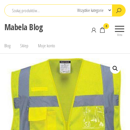
Przejdź
do
treści
Mabela Blog
0
Menu
Blog
Sklep
Moje konto