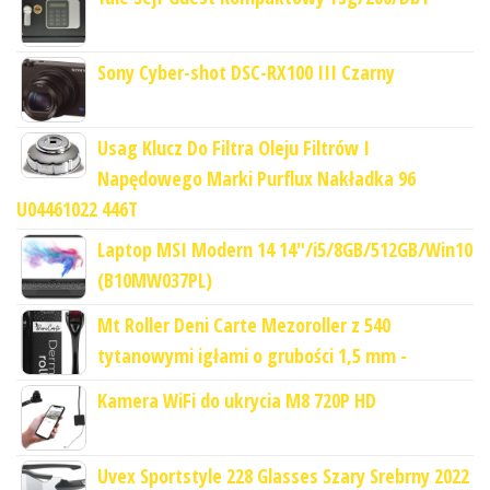
Sony Cyber-shot DSC-RX100 III Czarny
Usag Klucz Do Filtra Oleju Filtrów I
Napędowego Marki Purflux Nakładka 96
U04461022 446T
Laptop MSI Modern 14 14"/i5/8GB/512GB/Win10
(B10MW037PL)
Mt Roller Deni Carte Mezoroller z 540
tytanowymi igłami o grubości 1,5 mm -
Kamera WiFi do ukrycia M8 720P HD
Uvex Sportstyle 228 Glasses Szary Srebrny 2022