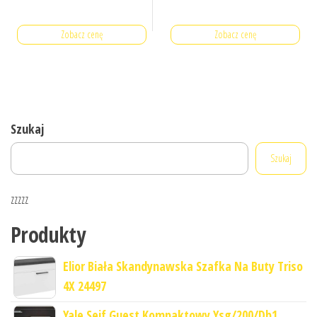
Zobacz cenę
Zobacz cenę
Szukaj
Szukaj
zzzzz
Produkty
Elior Biała Skandynawska Szafka Na Buty Triso
4X 24497
Yale Sejf Guest Kompaktowy Ysg/200/Db1