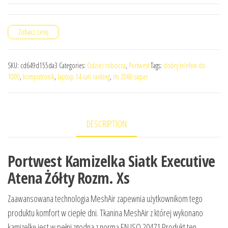
Zobacz cenę
SKU:
cd649d155da3
Categories:
Odzież robocza
,
Portwest
Tags:
dobry telefon do
1000
,
komputronik
,
laptop 14 cali ranking
,
rtx 2060 super
DESCRIPTION
Portwest Kamizelka Siatk Executive
Atena Żółty Rozm. Xs
Zaawansowana technologia MeshAir zapewnia użytkownikom tego
produktu komfort w ciepłe dni. Tkanina MeshAir z której wykonano
kamizelkę jest w pełni zgodna z normą EN ISO 20471.Produkt ten