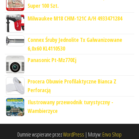
Super 100 Szt.
Milwaukee M18 CHM-121C A/H 4933471284
Connex Śruby Jednolite Tx Galwanizowane
6,0x60 KL4110530
Panasonic Pt-Mz770Ej
Procera Obuwie Profilaktyczne Bianca Z
Perforacją
Ilustrowany przewodnik turystyczny -
Wambierzyce
Dumnie wspierane przez
WordPress
|
Motyw:
Envo Shop