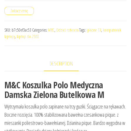
Zobacz cenę
SKU:
b7c50ef3ac53
Categories:
M&C
,
Odzież robocza
Tags:
iphone 13
,
komputronik
laptopy
,
laptop do 2500
DESCRIPTION
M&C Koszulka Polo Medyczna
Damska Zielona Butelkowa M
Wytrzymała koszulka polo zapinane na trzy guziki. Ściągacze na rękawach.
Boczne rozcięcia. 100% stabilizowana bawełna czesankowa pique. z
mieszanki poliestrowo-bawełnianej. Dzianina pique. Bardzo wygodna w
użytkowaniu. Posiada dziany kołnierzyk i końce rę