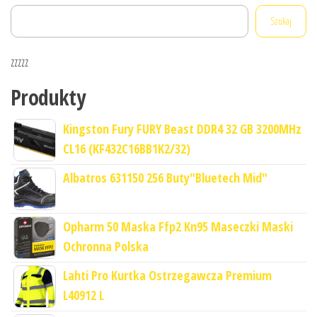
Szukaj
zzzzz
Produkty
Kingston Fury FURY Beast DDR4 32 GB 3200MHz
CL16 (KF432C16BB1K2/32)
Albatros 631150 256 Buty"Bluetech Mid"
Opharm 50 Maska Ffp2 Kn95 Maseczki Maski
Ochronna Polska
Lahti Pro Kurtka Ostrzegawcza Premium
L40912 L