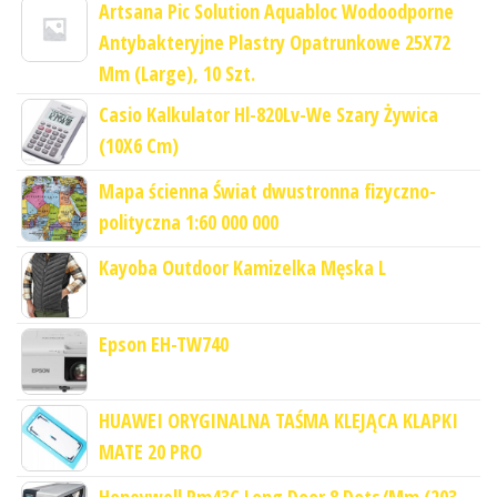
Artsana Pic Solution Aquabloc Wodoodporne
Antybakteryjne Plastry Opatrunkowe 25X72
Mm (Large), 10 Szt.
Casio Kalkulator Hl-820Lv-We Szary Żywica
(10X6 Cm)
Mapa ścienna Świat dwustronna fizyczno-
polityczna 1:60 000 000
Kayoba Outdoor Kamizelka Męska L
Epson EH-TW740
HUAWEI ORYGINALNA TAŚMA KLEJĄCA KLAPKI
MATE 20 PRO
Honeywell Pm43C Long Door 8 Dots/Mm (203