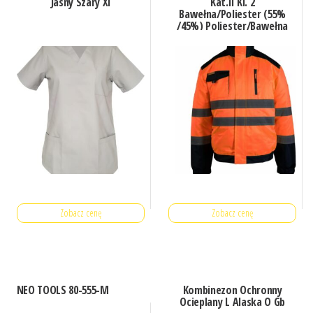
Jasny Szary Xl
Kat.Ii Kl. 2
Bawełna/Poliester (55%
/45%) Poliester/Bawełna
(80%/20%)
Pomarańcz/Granat 59
Zobacz cenę
Zobacz cenę
NEO TOOLS 80-555-M
Kombinezon Ochronny
Ocieplany L Alaska O Gb