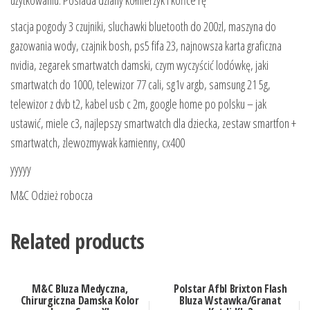
stacja pogody 3 czujniki, sluchawki bluetooth do 200zl, maszyna do
gazowania wody, czajnik bosh, ps5 fifa 23, najnowsza karta graficzna
nvidia, zegarek smartwatch damski, czym wyczyścić lodówkę, jaki
smartwatch do 1000, telewizor 77 cali, sg1v argb, samsung 21 5g,
telewizor z dvb t2, kabel usb c 2m, google home po polsku – jak
ustawić, miele c3, najlepszy smartwatch dla dziecka, zestaw smartfon +
smartwatch, zlewozmywak kamienny, cx400
yyyyy
M&C Odzież robocza
Related products
M&C Bluza Medyczna,
Polstar Afbl Brixton Flash
Chirurgiczna Damska Kolor
Bluza Wstawka/Granat