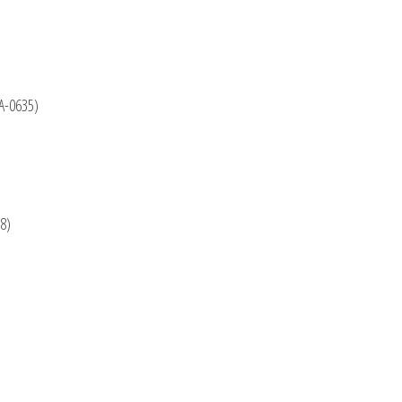
A-0635)
8)