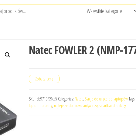
Natec FOWLER 2 (NMP-17
Zobacz cenę
SKU:
eb9710f99ca5
Categories:
Natec
,
Stacje dokujące do laptopów
Tags
laptop do pracy
,
najlepsze darmowe antywirusy
,
smartband ranking