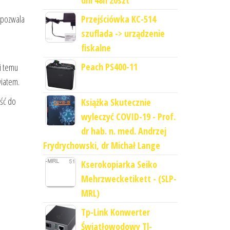
dni 48h 20szt
Przejściówka KC-514
e pozwala
szuflada -> urządzenie
fiskalne
Peach PS400-11
i temu
wiatem.
ość do
Książka Skutecznie
wyleczyć COVID-19 - Prof.
dr hab. n. med. Andrzej
Frydrychowski, dr Michał Lange
Kserokopiarka Seiko
Mehrzwecketikett - (SLP-
MRL)
Tp-Link Konwerter
Światłowodowy Tl-