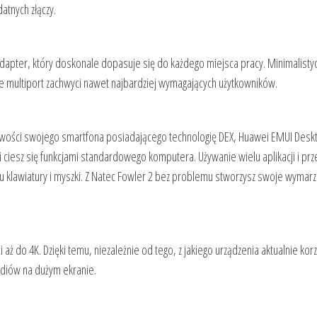
atnych złączy.
adapter, który doskonale dopasuje się do każdego miejsca pracy. Minimalisty
że multiport zachwyci nawet najbardziej wymagających użytkowników.
liwości swojego smartfona posiadającego technologię DEX, Huawei EMUI Desk
 ciesz się funkcjami standardowego komputera. Używanie wielu aplikacji i prz
u klawiatury i myszki. Z Natec Fowler 2 bez problemu stworzysz swoje wymar
 aż do 4K. Dzięki temu, niezależnie od tego, z jakiego urządzenia aktualnie kor
ediów na dużym ekranie.