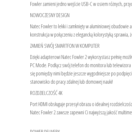
Fowler zamieni jedno wejście USB-C w osiem różnych, przyd
NOWOCZESNY DESIGN
Natec Fowler to lekki i zamknięty w aluminiowej obudowie 
konstrukcja w połączeniu z elegancką kolorystyką sprawia, 
ZAMIEŃ SWÓJ SMARTFON W KOMPUTER
Dzięki adapterowi Natec Fowler 2 wykorzystasz pełnię moż
PC Mode. Podłącz swój telefon do monitora lub telewizora i
się pomiędzy nimi będzie jeszcze wygodniejsze po podpięci
stanowisko do pracy zdalnej lub domowej nauki!
ROZDZIELCZOŚĆ 4K
Port HDMI obsługuje przesył obrazu o idealnej rozdzielczości
Natec Fowler 2 zawsze zapewni Ci najwyższą jakość multim
POWER DELIVERY