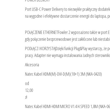
Port USB-C Power Delivery to niezwykle praktyczny dodatek,
na wygodne i efektywne dostarczenie energii do laptopa, 
POŁĄCZENIE ETHERNETFowler 2 wyposażono także w port Eth
gdy połączenie bezprzewodowe jest zakłócone lub niestabiln
PODŁĄCZ I KORZYSTAJDzięki funkcji Plug&Play wystarczy, że 
pracy. Adapter nie wymaga instalowania żadnych sterownikó
Akcesoria
Natec Kabel HDMI(M)-DVI-D(M)(18+1) 3M (NKA-0420)
od
12,00
zł
Natec Kabel HDMI-HDMI MICRO V1.4 H.SPEED 1,8M (NKA-06