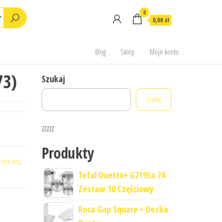
0
0,00 zł
Blog
Sklep
Moje konto
73)
Szukaj
Szukaj
zzzzz
Produkty
:
dysk ssd
,
Tefal Duetto+ G719Sa 74
Zestaw 10 Częściowy
Roca Gap Square + Deska