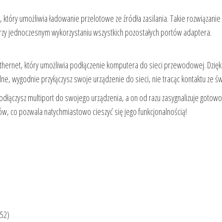
 który umożliwia ładowanie przelotowe ze źródła zasilania. Takie rozwiązani
przy jednoczesnym wykorzystaniu wszystkich pozostałych portów adaptera.
ernet, który umożliwia podłączenie komputera do sieci przewodowej. Dzięk
e, wygodnie przyłączysz swoje urządzenie do sieci, nie tracąc kontaktu ze ś
podłączysz multiport do swojego urządzenia, a on od razu zasygnalizuje gotow
w, co pozwala natychmiastowo cieszyć się jego funkcjonalnością!
52)