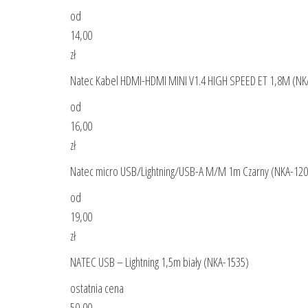
od
14,00
zł
Natec Kabel HDMI-HDMI MINI V1.4 HIGH SPEED ET 1,8M (NK
od
16,00
zł
Natec micro USB/Lightning/USB-A M/M 1m Czarny (NKA-120
od
19,00
zł
NATEC USB – Lightning 1,5m biały (NKA-1535)
ostatnia cena
50,00