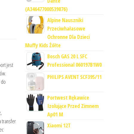
Dante
(A346477000539876)
Alpine Nauszniki
Przeciwhałasowe
Ochronne Dla Dzieci
Muffy Kids Żółte
Bosch GAS 20 L SFC
Professional 060197B1W0
ort jest
iów.
PHILIPS AVENT SCF395/11
o do
Portwest Rękawice
Izolujące Przed Zimnem
,
Ap01 M
a transfer
Xiaomi 12T
tec