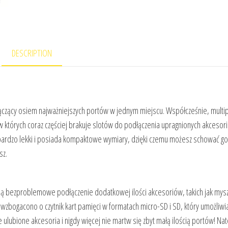
DESCRIPTION
ączący osiem najważniejszych portów w jednym miejscu. Współcześnie, multip
órych coraz częściej brakuje slotów do podłączenia upragnionych akcesor
e bardzo lekki i posiada kompaktowe wymiary, dzięki czemu możesz schować g
jesz.
ią bezproblemowe podłączenie dodatkowej ilości akcesoriów, takich jak mysz
 wzbogacono o czytnik kart pamięci w formatach micro-SD i SD, który umożliwi
 ulubione akcesoria i nigdy więcej nie martw się zbyt małą ilością portów! Na