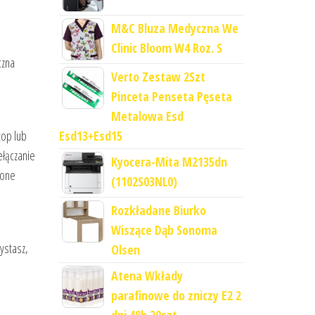
M&C Bluza Medyczna We
Clinic Bloom W4 Roz. S
czna
Verto Zestaw 2Szt
Pinceta Penseta Pęseta
Metalowa Esd
Esd13+Esd15
top lub
ełączanie
Kyocera-Mita M2135dn
zone
(1102S03NL0)
Rozkładane Biurko
Wiszące Dąb Sonoma
zystasz,
Olsen
Atena Wkłady
parafinowe do zniczy E2 2