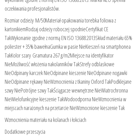
oczekiwania profesjonalistów.
Rozmiar odzieży M/50Materiał opakowania torebka foliowa z
kartonikiemRodzaj odzieży roboczej spodnieCertyfikat CE
TakWykonanie zgodne z normą EN ISO 13688:2013Skład materiału 65%
poliester + 35% bawełnaGumka w pasie NieKieszeń na smartphonea
TakKolor szary Gramatura 267 g/m2Miejsce na identyfikator
NieMożliwość włożenia nakolanników TakStrefy odblaskowe
NieOdpinany karczek NieOdpinane kieszenie NieOdpinane nogawki
NieOdpinane rękawy NieWzmocnienia z tkaniny Oxford TakPodklejane
szwy NiePotrójne szwy TakŚciągacze wewnętrzne NieWiatrochronna
NieWielofunkcyjne kieszenie TakWodoodporna NieWzmocnienia w
miejscach narażonych na przetarcie NieWzmocnione kieszenie Tak
Wzmocnienia materiału na kolanach i łokciach
Dodatkowe przeszycia