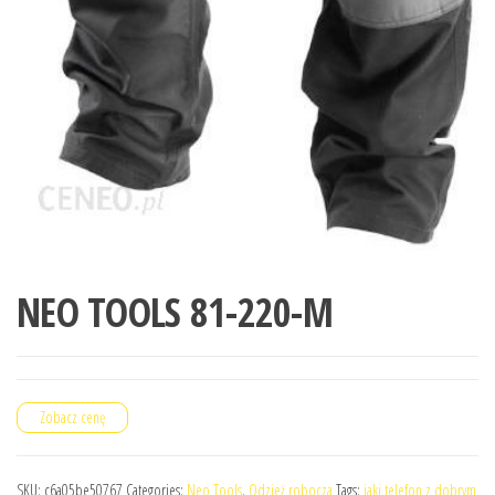
NEO TOOLS 81-220-M
Zobacz cenę
SKU:
c6a05be50767
Categories:
Neo Tools
,
Odzież robocza
Tags:
jaki telefon z dobrym