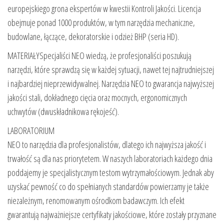
europejskiego grona ekspertów w kwestii Kontroli Jakości. Licencja
obejmuje ponad 1000 produktów, w tym narzędzia mechaniczne,
budowlane, łączące, dekoratorskie i odzież BHP (seria HD).
MATERIAŁYSpecjaliści NEO wiedzą, że profesjonaliści poszukują
narzędzi, które sprawdzą się w każdej sytuacji, nawet tej najtrudniejszej
i najbardziej nieprzewidywalnej. Narzędzia NEO to gwarancja najwyższej
jakości stali, dokładnego cięcia oraz mocnych, ergonomicznych
uchwytów (dwuskładnikowa rękojeść).
LABORATORIUM
NEO to narzędzia dla profesjonalistów, dlatego ich najwyższa jakość i
trwałość są dla nas priorytetem. W naszych laboratoriach każdego dnia
poddajemy je specjalistycznym testom wytrzymałościowym. Jednak aby
uzyskać pewność co do spełnianych standardów powierzamy je także
niezależnym, renomowanym ośrodkom badawczym. Ich efekt
gwarantują najważniejsze certyfikaty jakościowe, które zostały przyznane