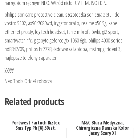
narzędziom ręcznym NEO. Wśród nich: TÜV T+M, ISO i DIN.
philips sonicare protective clean, szczoteczka soniczna z etui, dell
vostro 5502, ax90r7080wd, irygator oral b, realme x50 5g, kabel
ethernet prosty, logitech headset, tanie mikrofalówki, gt2 sport,
smartwatch nfc, gigabyte geforce gtx 1060 6gb, philips 4000 series
hd8847/09, philips hr7778, ładowarka laptopa, msi mpg trident 3,
najlepsze telefony z aparatem
yyyyy
Neo Tools Odzież robocza
Related products
Portwest Fartuch Biztex
M&C Bluza Medyczna,
Sms Typ Pb [6] 50szt.
Chirurgiczna Damska Kolor
Jasny Szary Xl