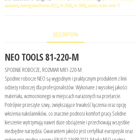
aparatem
,
ranking smartfonów 2022
,
rtx 2060
,
rtx 3080
,
xiaomi redmi note 11
DESCRIPTION
NEO TOOLS 81-220-M
SPODNIE ROBOCZE, ROZMIAR M81-220-M
Spodnie robocze NEO są wygodnym i praktycznym produktem z linii
odzieży roboczej dla profesjonalistów. Wykonane z wysokiej jakości
materiału, wzmocnionego w miejscach narażonych na przetarcie.
Potrójnie przeszyte szwy, zwiększające trwałość łączenia oraz opcję
włożenia nakolanników, co znacznie podnosi komfort pracy.Solidne
kieszenie wytrzymują nawet duże obciążenie i przechowają wszystkie
niezbędne narzędzia. Gwarantem jakości jest certyfikat europejski oraz
wykonanie zgodne z normą EN ISO 13688:2013. Marka NEO spełnia