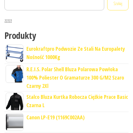
Szukaj
zzzzz
Produkty
Eurokraftpro Podwozie Ze Stali Na Europalety
Nośność 1000Kg
R.E.I.S. Polar Shell Bluza Polarowa Powłoka
100% Poliester O Gramaturze 300 G/M2 Szaro
Czarny 2Xl
Stalco Bluza Kurtka Robocza Ciężkie Prace Basic
Czarna L
Canon LP-E19 (1169C002AA)