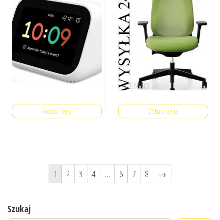
Zobacz cenę
Zobacz cenę
1
2
3
4
…
6
7
8
→
Szukaj