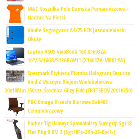
M&C Koszulka Polo Damska Pomarańczowa -
Nadruk Na Piersi
VauPe Segregator A4/75 FCK Jasnoniebieski
Okuty
Laptop ASUS VivoBook 16X X1603ZA
16"/i5/16GB/512GB/W11 (X1603ZA-MB021W)
Specmark Etykieta Plomba Hologram Security
Void Z Mocnym Klejem Wielokolorowa
20x10Mm 250szt. Średnica Gilzy Fi40 (EPTTSECM20X10250)
P&C Emaga Krzesło Biurowe Bali463
Ceimnobrązowy
Parker Tig Uchwyt Spawalniczy Suregrip Sgt18
Flex Pkg X 8M 2 (Sgt18Fx-3Kh-25-Epc1-)