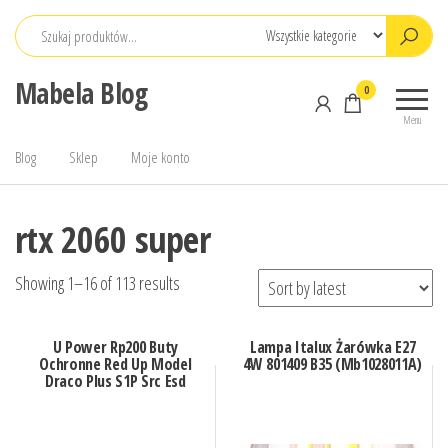
Przejdź
do
treści
Mabela Blog
0
Menu
Blog
Sklep
Moje konto
rtx 2060 super
Showing 1–16 of 113 results
U Power Rp200 Buty
Lampa Italux Żarówka E27
Ochronne Red Up Model
4W 801409 B35 (Mb1028011A)
Draco Plus S1P Src Esd