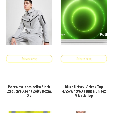
Zobacz cenę
Zobacz cenę
Portwest Kamizelka Siatk
Bluza Unisex V Neck Top
Executive Atena Żółty Rozm.
4725/Whtw/Xs Bluza Unisex
Xs
V Neck Top