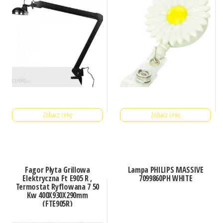
Zobacz cenę
Zobacz cenę
Fagor Płyta Grillowa
Lampa PHILIPS MASSIVE
Elektryczna Ft E905 R ,
7099860PH WHITE
Termostat Ryflowana 7 50
Kw 400X930X290mm
(FTE905R)