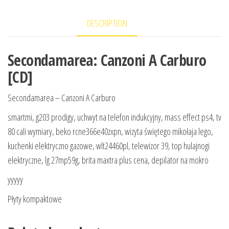
DESCRIPTION
Secondamarea: Canzoni A Carburo
[CD]
Secondamarea – Canzoni A Carburo
smartmi, g203 prodigy, uchwyt na telefon indukcyjny, mass effect ps4, tv
80 cali wymiary, beko rcne366e40zxpn, wizyta świętego mikołaja lego,
kuchenki elektryczno gazowe, wlt24460pl, telewizor 39, top hulajnogi
elektryczne, lg 27mp59g, brita maxtra plus cena, depilator na mokro
yyyyy
Płyty kompaktowe