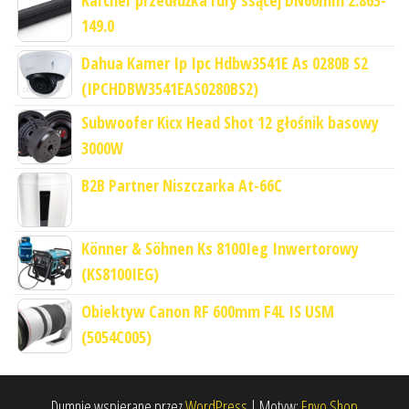
149.0
Dahua Kamer Ip Ipc Hdbw3541E As 0280B S2
(IPCHDBW3541EAS0280BS2)
Subwoofer Kicx Head Shot 12 głośnik basowy
3000W
B2B Partner Niszczarka At-66C
Könner & Söhnen Ks 8100Ieg Inwertorowy
(KS8100IEG)
Obiektyw Canon RF 600mm F4L IS USM
(5054C005)
Dumnie wspierane przez
WordPress
|
Motyw:
Envo Shop