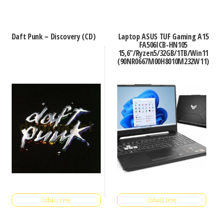
Daft Punk – Discovery (CD)
Laptop ASUS TUF Gaming A15
FA506ICB-HN105
15,6″/Ryzen5/32GB/1TB/Win11
(90NR0667M00H8010M232W11)
Zobacz cenę
Zobacz cenę