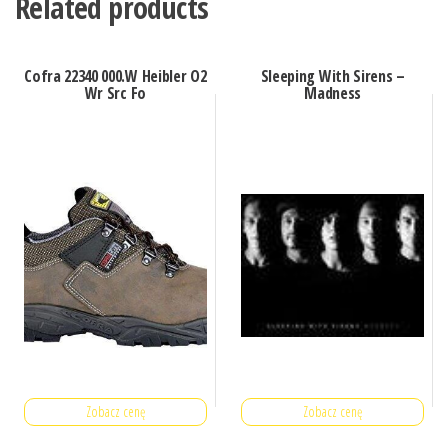
Related products
Cofra 22340 000.W Heibler O2
Sleeping With Sirens –
Wr Src Fo
Madness
Zobacz cenę
Zobacz cenę