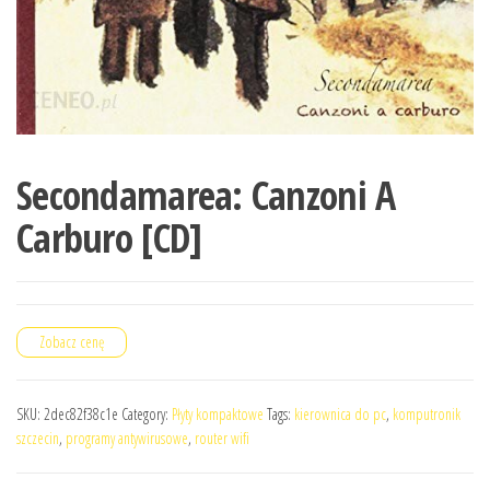
Secondamarea: Canzoni A
Carburo [CD]
Zobacz cenę
SKU:
2dec82f38c1e
Category:
Płyty kompaktowe
Tags:
kierownica do pc
,
komputronik
szczecin
,
programy antywirusowe
,
router wifi