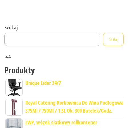
Szukaj
Szukaj
zzzzz
Produkty
Unique Lider 24/7
Royal Catering Korkownica Do Wina Podłogowa
375Ml / 750Ml / 1.5L Ok. 300 Butelek/Godz.
LWP, wózek siatkowy rollkontener