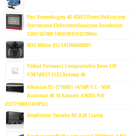
Piec Konwekcyjny 4X 436X315mm Elektryczny
Sterowanie Elektromechaniczne Revolution
230V/2670W 595X595X(H)570Mm
MIO MiVue 812 5415N6600001
Półbut Portwest Compositelite Reno S1P
PORTWEST FC52 Beżowy 46
Hikvision DS-7716NXI-I4/16P/S C - NVR
AcuSense 4K 16 Kanaele 4 HDDs PoE
(DS7716NXII416PSC)
Amplituner Yamaha RX-A2A Czarny
Karcher przedłużka rury ssącej DN60mm 2.863-