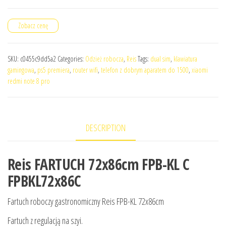
Zobacz cenę
SKU:
c0455c9dd5a2
Categories:
Odzież robocza
,
Reis
Tags:
dual sim
,
klawiatura
gamingowa
,
ps5 premiera
,
router wifi
,
telefon z dobrym aparatem do 1500
,
xiaomi
redmi note 8 pro
DESCRIPTION
Reis FARTUCH 72x86cm FPB-KL C
FPBKL72x86C
Fartuch roboczy gastronomiczny Reis FPB-KL 72x86cm
Fartuch z regulacją na szyi.