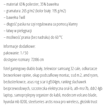
– materiał: 65% poliester, 35% bawełna
– gramatura: 265 g/m2 (kolor biały: 195 g/m2)
– bawełna Twill
– długość paska na szyi regulowana za pomocą klamry
– łatwy w pielęgnacji
– możliwość prania (bez nadruku) do 60 °C
Informacje dodatkowe:
pakowanie: 1 / 50
dostępne rozmiary: 72X86 cm
fotel gamingowy diablo biały, telewizor samsung 32 cale, odkurzacze
bezworkowe opinie, okap podszafkowy montaz, ssd m.2, amd ryzen,
bezlusterkowce, asus rog scar ii gl504gm, ranking sluchawek
bezprzewodowych, szczoteczka elektryczna oral-b, ath-msr7b, ddr2 4gb
laptop, samoprzylepny organizer do kabli, modecom volcano blade,
hyundai mb 8200, steelseries arctis nova pro wireless, głośniki trust