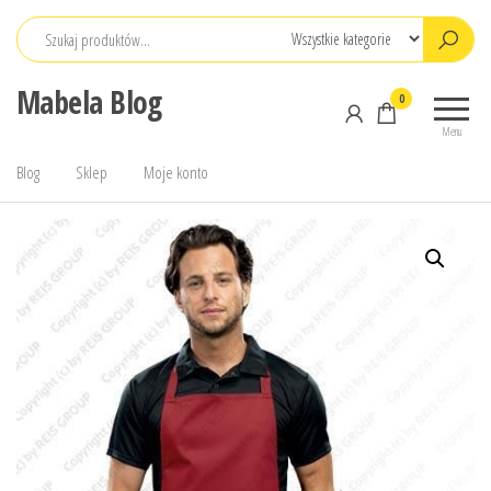
Przejdź
do
treści
Mabela Blog
0
Menu
Blog
Sklep
Moje konto