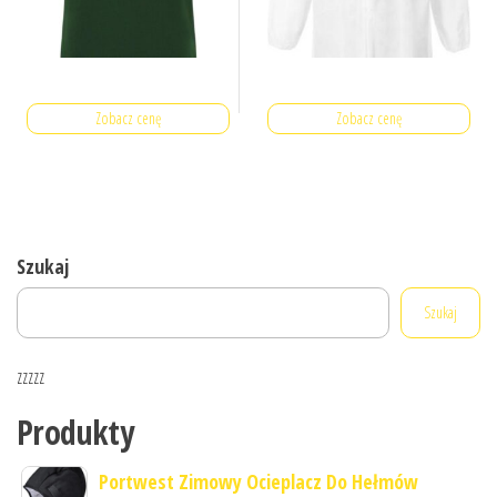
Zobacz cenę
Zobacz cenę
Szukaj
Szukaj
zzzzz
Produkty
Portwest Zimowy Ocieplacz Do Hełmów